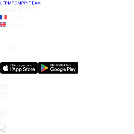
LFP
MPG
MPP
1TEAM
Langue du site
Français
Anglais