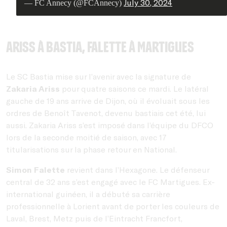
July 30, 2024
— FC Annecy (@FCAnnecy)
Ariss à Bastia, Falette à Martigues
Le SC Bastia mise sur l’avenir avec la signature de
Zakaria Ariss
pour quatre saisons ce mardi. Le latéral
gauche de 19 ans arrive de Dijon, où il évoluait sous les
ordres de Benoît Tavenot, devenu bastiais cet été, lui
aussi. Zakaria Ariss s’est imposé dans l’équipe du DFCO
lors de la seconde moitié de saison, avec 17
titularisations sur la phase retour en National.
Simon Falette
revient dans l’Hexagone. Le défenseur
central de 32 ans s’est engagé avec le FC Martigues. Ex-
international guinéen, il a débuté sa carrière
professionnelle à Lorient avant de porter les couleurs de
Laval, Brest, Metz puis de l’Eintracht Francfort,