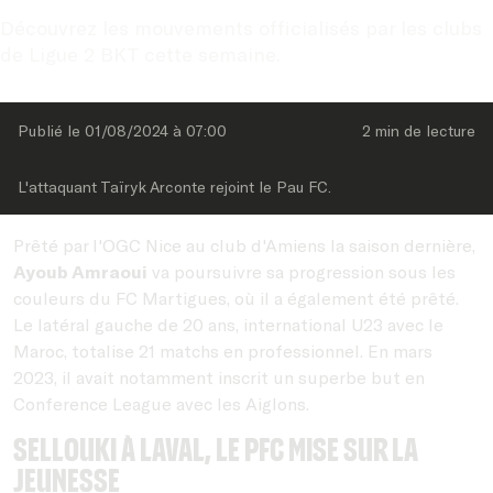
Découvrez les mouvements officialisés par les clubs 
de Ligue 2 BKT cette semaine.
Publié le 
01/08/2024
 à 
07:00
2 min
 de lecture
L'attaquant Taïryk Arconte rejoint le Pau FC.
Prêté par l'OGC Nice au club d'Amiens la saison dernière,
Ayoub Amraoui
va poursuivre sa progression sous les
couleurs du FC Martigues, où il a également été prêté.
Le latéral gauche de 20 ans, international U23 avec le
Maroc, totalise 21 matchs en professionnel. En mars
2023, il avait notamment inscrit un superbe but en
Conference League avec les Aiglons.
Sellouki à Laval, le PFC mise sur la
jeunesse