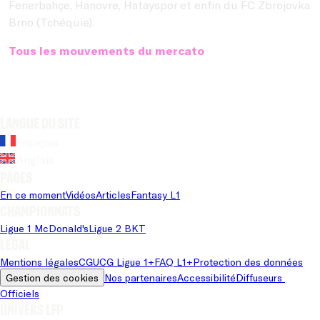
Fenerbahçe, Hanovre, Hatayspor et enfin du FC Zbrojovka
Brno (Tchéquie).
Tous les mouvements du mercato
Langue du site
Français
Anglais
Pages
En ce moment
Vidéos
Articles
Fantasy L1
Championnats
Ligue 1 McDonald's
Ligue 2 BKT
Légal
Mentions légales
CGU
CG Ligue 1+
FAQ L1+
Protection des données
Gestion des cookies
Nos partenaires
Accessibilité
Diffuseurs 
Officiels
Univers LFP