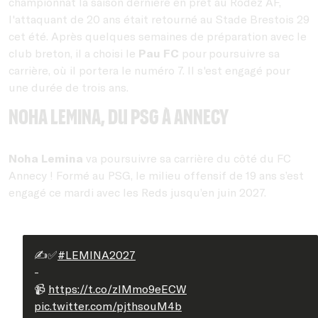
championnat la saison dernière en prêt au Rodez AF,
l'attaquant de 20 ans était retourné au Stade Brestois 29
cet été. Après quelques semaines de préparation avec le
club breton, il a choisi le
Pau FC
pour poursuivre sa
carrière, où il portera le numéro 7. Il s'est engagé pour
une durée de trois ans.
Noha Lemina, du PSG à Annecy
Noha Lemina
va poursuivre sa carrière du côté du FC
Annecy ! Formé au PSG, le milieu offensif de 19 ans s’est
engagé ce mardi avec les Reds jusqu’en juin 2027.
✍️✅
#LEMINA2027
-
📹
https://t.co/zlMmo9eECW
pic.twitter.com/pjthsouM4b