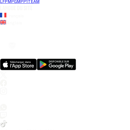
LFP
MPG
MPP
1TEAM
Langue du site
Français
Anglais