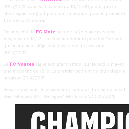
2025/2026 avec la moyenne de 18,42/20, alors que le
club niçois intégrait pourtant le podium pour la première
fois de son histoire.
De son côté, le
FC Metz
occupe la 2e place avec une
moyenne de 18,22. Un nouveau podium pour les Grenats
qui occupaient déjà la 3e place lors de la saison
2023/2024.
Le
FC Nantes
signe son grand retour sur le podium avec
une moyenne de 18,19. Le premier podium du club depuis
la saison 2014/2015.
Voici, ci-dessous, le classement complet du Championnat
des Pelouses BKT de Ligue 1 McDonald's 2025/2026 :