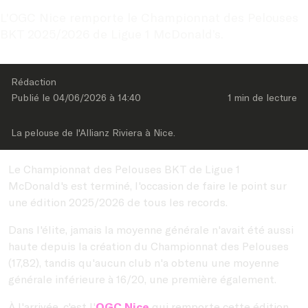
L'OGC Nice remporte le Championnat des Pelouses 
BKT 2025/2026 de Ligue 1 McDonald’s.
Rédaction
Publié le 
04/06/2026
 à 
14:40
1 min
 de lecture
La pelouse de l'Allianz Riviera à Nice.
Le Championnat des Pelouses BKT de Ligue 1
McDonald's est terminé, l'occasion de faire le point sur
une édition 2025/2026 de tous les records.
Dans l'élite, jamais la moyenne générale n'avait été aussi
haute depuis la création du Championnat des Pelouses
(17,82), tandis qu'aucun club n'a obtenu une moyenne
générale inférieure à 16/20, une première également.
À l'arrivée, c'est l'
OGC Nice
qui remporte cette édition