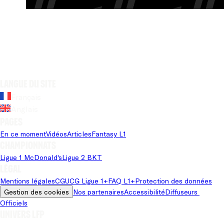
Langue du site
Français
Anglais
Pages
En ce moment
Vidéos
Articles
Fantasy L1
Championnats
Ligue 1 McDonald's
Ligue 2 BKT
Légal
Mentions légales
CGU
CG Ligue 1+
FAQ L1+
Protection des données
Gestion des cookies
Nos partenaires
Accessibilité
Diffuseurs 
Officiels
Univers LFP