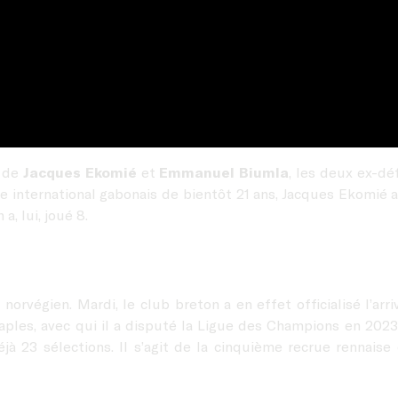
t de
Jacques Ekomié
et
Emmanuel Biumla
, les deux ex-d
he international gabonais de bientôt 21 ans, Jacques Ekomié 
, lui, joué 8.
 norvégien. Mardi, le club breton a en effet officialisé l’arr
ples, avec qui il a disputé la Ligue des Champions en 2023
éjà 23 sélections. Il s’agit de la cinquième recrue renna