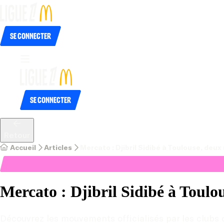
Se connecter
Se connecter
Retour
Accueil
Articles
Mercato : Djibril Sidibé à Toulouse, deu
Mercato : Djibril Sidibé à Toul
Découvrez les mouvements officialisés par les clubs 