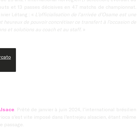
 buts et 13 passes décisives en 47 matchs de championnat.
ivier Létang :
«
L’officialisation de l’arrivée d’Osame est une
t heureux de pouvoir concrétiser ce transfert à l’occasion de
ns et solutions au coach et au staff.
»
cato
Alsace
. Prêté de janvier à juin 2024, l'international brésilien
rioca s'est vite imposé dans l'entrejeu alsacien, étant même
e passage.