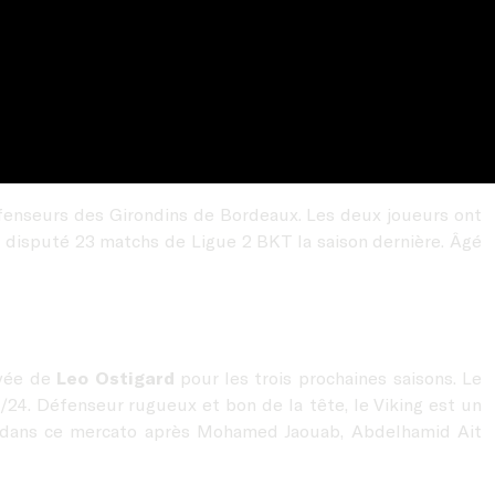
éfenseurs des Girondins de Bordeaux. Les deux joueurs ont
a disputé 23 matchs de Ligue 2 BKT la saison dernière. Âgé
ivée de
Leo Ostigard
pour les trois prochaines saisons. Le
/24. Défenseur rugueux et bon de la tête, le Viking est un
ise dans ce mercato après Mohamed Jaouab, Abdelhamid Ait