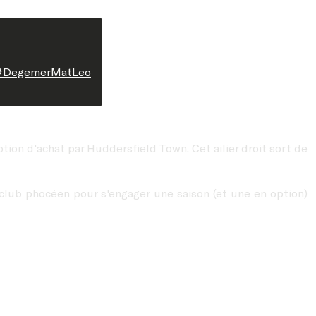
#DegemerMatLeo
option d'achat par Huddersfield Town. Cet ailier droit sort de
le club phocéen pour s'engager une saison (et une en option)