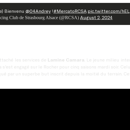
Re) Bienvenu
@04Andrey
!
#MercatoRCSA
pic.twitter.com/h
August 2, 2024
cing Club de Strasbourg Alsace (@RCSA)
attaché les services de
Lamine Camara
. Le jeune milieu inte
 s'est engagé sur le Rocher pour cinq saisons mardi soir. Ce
é par un superbe but inscrit depuis la moitié du terrain. Ce