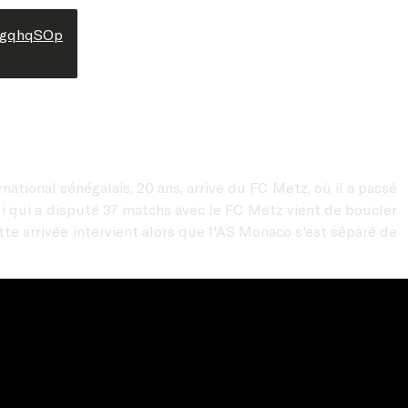
ELgqhqSOp
rnational sénégalais, 20 ans, arrive du FC Metz, où il a passé
lui qui a disputé 37 matchs avec le FC Metz vient de boucler
tte arrivée intervient alors que l'AS Monaco s'est séparé de