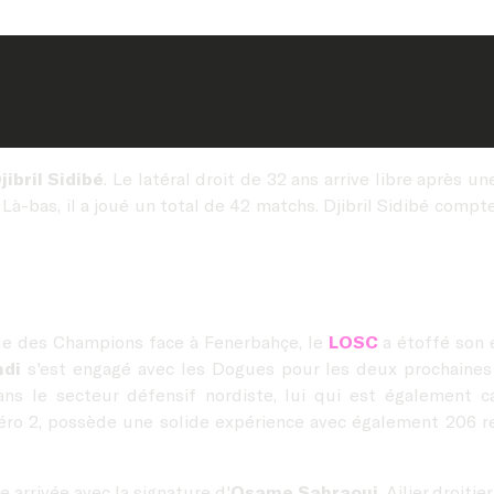
jibril Sidibé
. Le latéral droit de 32 ans arrive libre après 
Là-bas, il a joué un total de 42 matchs. Djibril Sidibé compt
igue des Champions face à Fenerbahçe, le
LOSC
a étoffé son 
ndi
s'est engagé avec les Dogues pour les deux prochaines s
ns le secteur défensif nordiste, lui qui est également 
numéro 2, possède une solide expérience avec également 206
 arrivée avec la signature d'
Osame Sahraoui
. Ailier droiti