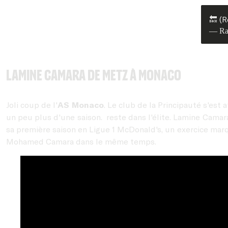
🔙 (
— Ra
Lamine Camara de Metz à Monaco
Joli coup de l'
AS Monaco
. Le club de la Principauté s'est 
un peu plus d'une saison. reste dans l'élite. Lamine Camara
sa première saison en Ligue 1 McDonald's, un exercice marqu
Mohamed Camara dans le même temps.