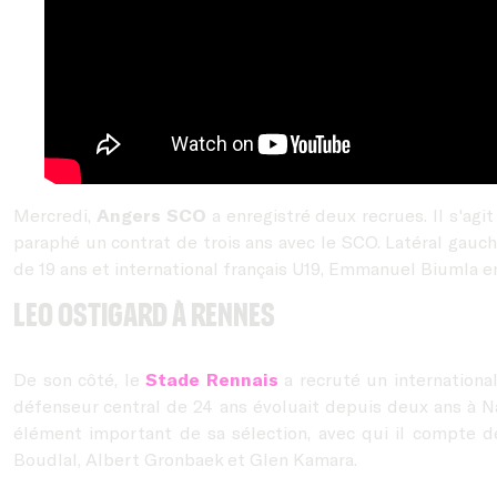
Mercredi,
Angers SCO
a enregistré deux recrues. Il s'agi
paraphé un contrat de trois ans avec le SCO. Latéral gauc
de 19 ans et international français U19, Emmanuel Biumla en a
Leo Ostigard à Rennes
De son côté, le
Stade Rennais
a recruté un international
défenseur central de 24 ans évoluait depuis deux ans à Na
élément important de sa sélection, avec qui il compte d
Boudlal, Albert Gronbaek et Glen Kamara.