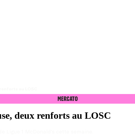
x renforts au LOSC
Mercato
ouse, deux renforts au LOSC
de Ligue 1 McDonald's cette semaine.