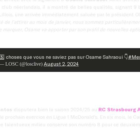
club néerlandais, il a montré de belles qualités, signant 9
Lillois, une arrivée immédiatement saluée par le président Ol
té de l’attirer au mois de janvier, nous sommes particulièremen
e marquer, Osame va apporter par son profil de nouvelles optio
5️⃣ choses que vous ne saviez pas sur Osame Sahraoui 👇
#Mer
August 2, 2024
— LOSC (@losclive)
antos
disputera bien la saison 2024/25 au
RC Strasbourg 
 prochain exercice en Ligue 1 McDonald's. En six mois, le Ca
 le talentueux milieu conserve son numéro 8 pour ce deuxièm