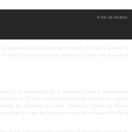
4 min
 de lecture
une expérience à l'AEK Athènes. Formé à l'ESTAC, il a ensuite
e 18 sélections en équipe de France et a joué une rencontre
effectif en accueillant deux nouveaux joueurs ce vendredi.
aisons. A 32 ans, l'ancien Rémois (126 matchs de Ligue 1
capable de dépanner à droite. Formé au Stade de Reims,
 rencontres de Liga au compteur sous les couleurs du Betis
er de 23 ans, l'international norvégien (1 sélection) évoluait au