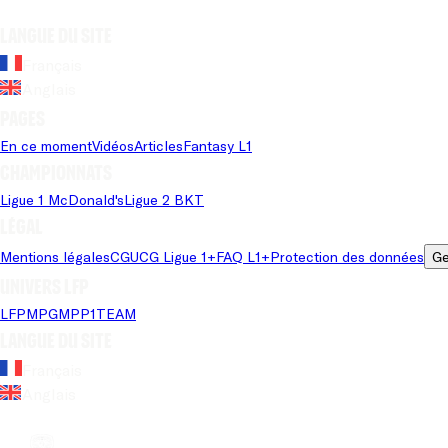
Langue du site
Français
Anglais
Pages
En ce moment
Vidéos
Articles
Fantasy L1
Championnats
Ligue 1 McDonald's
Ligue 2 BKT
Légal
Mentions légales
CGU
CG Ligue 1+
FAQ L1+
Protection des données
Ge
Univers LFP
LFP
MPG
MPP
1TEAM
Langue du site
Français
Anglais