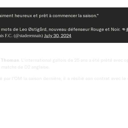
raiment heureux et prêt à commencer la saison."
 mots de Leo Østigård, nouveau défenseur Rouge et Noir. 👊
July 30, 2024
is F.C. (@staderennais)
 Thomas
. L'international gallois de 25 ans a été prêté avec 
1 matchs de D2 anglaise.
é par l'OM la saison dernière, il a résilié son contrat avec 