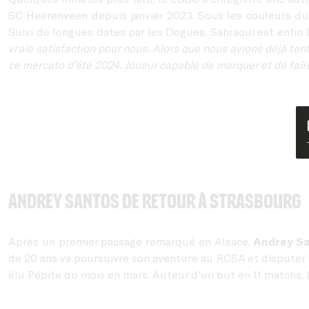
SC Heerenveen depuis janvier 2023. Sous les couleurs du 
Suivi de longues dates par les Dogues, Sahraoui est enfin 
vraie satisfaction pour nous. Alors que nous avions déjà ten
ce mercato d’été 2024. Joueur capable de marquer et de fair
Andrey Santos de retour à Strasbourg
Après un premier passage remarqué en Alsace,
Andrey S
de 20 ans va poursuivre son aventure au RCSA et disputer le
élu Pépite du mois en mars. Auteur d'un but en 11 matchs,