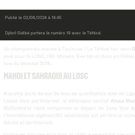
Publié le 
02/08/2024
 à 
16:45
Djibril Sidibé portera le numéro 19 avec le Téfécé.
Un champion du monde à Toulouse ! Le Téfécé fait venir
D
joué pour le LOSC, l'AS Monaco, Everton et donc en Grèce. 
lors du Mondial 2018.
Mandi et Sahraoui au LOSC
A quatre jours de son 3e tour de qualification aller de L
Laissé libre par Villarreal, le défenseur central
Aïssa Ma
McDonald's) vient compenser le départ de Leny Yoro da
l'international algérien (97 sélections), qui portera le 
Séville et de Villarreal.
Quelques minutes plus tard, le LOSC a enregistré une autre