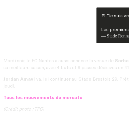
💬 "Je suis v
Les premiers
— Stade Renna
Mardi soir, le FC Nantes a aussi annoncé la venue de
Sorba
sa meilleure saison, avec 4 buts et 9 passes décisives en 4
Jordan Amavi
va, lui continuer au Stade Brestois 29. Prêt
jeudi.
Tous les mouvements du mercato
(Crédit photo : TFC)