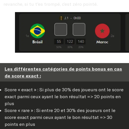
revanche, si tu t'es trompé, c’est zéro pointé.
Les différentes catégories de points bonus en cas
de score exact :
Score « exact » : Si plus de 30% des joueurs ont le score
exact parmi ceux ayant le bon résultat => 20 points en
plus
Score « rare » : Si entre 20 et 30% des joueurs ont le
score exact parmi ceux ayant le bon résultat => 30
points en plus