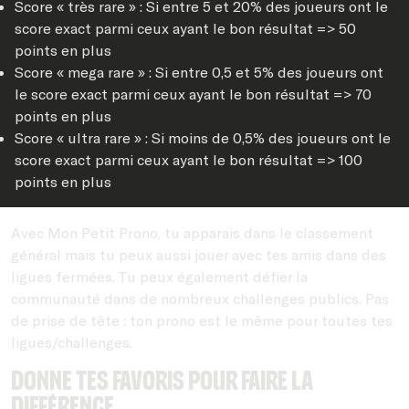
Score « très rare » : Si entre 5 et 20% des joueurs ont le
score exact parmi ceux ayant le bon résultat => 50
points en plus
Score « mega rare » : Si entre 0,5 et 5% des joueurs ont
le score exact parmi ceux ayant le bon résultat => 70
points en plus
Score « ultra rare » : Si moins de 0,5% des joueurs ont le
score exact parmi ceux ayant le bon résultat => 100
points en plus
Avec Mon Petit Prono, tu apparais dans le classement
général mais tu peux aussi jouer avec tes amis dans des
ligues fermées. Tu peux également défier la
communauté dans de nombreux challenges publics. Pas
de prise de tête : ton prono est le même pour toutes tes
ligues/challenges.
Donne tes favoris pour faire la
différence