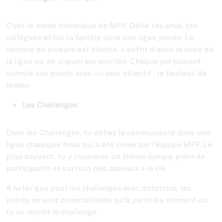
C'est le mode historique de MPP. Défie tes amis, tes
collègues et/ou ta famille dans une ligue privée. Le
nombre de joueurs est illimité, il suffit d'avoir le code de
la ligue ou de cliquer sur son lien. Chaque participant
cumule ses points avec un seul objectif : le fauteuil de
leader.
Les Challenges
Dans les Challenges, tu défies la communauté dans une
ligue classique mais qui a été créée par l'équipe MPP. Le
plus souvent, tu y trouveras un thème sympa, plein de
participants et surtout des cadeaux à la clé.
A noter que pour les challenges avec dotations, les
points ne sont comptabilisés qu'à partir du moment où
tu as rejoint le challenge.