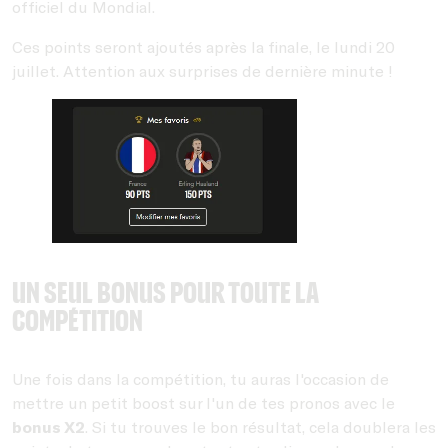
officiel du Mondial.
Ces points seront ajoutés après la finale, le lundi 20
juillet. Attention aux surprises de dernière minute !
Un seul bonus pour toute la
compétition
Une fois dans la compétition, tu auras l'occasion de
mettre un petit boost sur l'un de tes pronos avec le
bonus X2
. Si tu trouves le bon résultat, cela doublera les