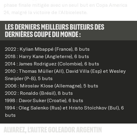
phase finale mitigée avec un seul but en Copa America
24, malgré la victoire de l’Albiceleste.
Les derniers meilleurs buteurs des
dernières Coupe du Monde :
2022 : Kylian Mbappé (France), 8 buts
2018 : Harry Kane (Angleterre), 6 buts
2014 : James Rodriguez (Colombie), 6 buts
2010 : Thomas Müller (All), David Villa (Esp) et Wesley
Sneijder (P-B), 5 buts
2006 : Miroslav Klose (Allemagne), 5 buts
2002 : Ronaldo (Brésil), 8 buts
1998 : Davor Suker (Croatie), 6 buts
1994 : Oleg Salenko (Rus) et Hristo Stoïchkov (Bul), 6
buts
Alvarez, l’autre goleador argentin