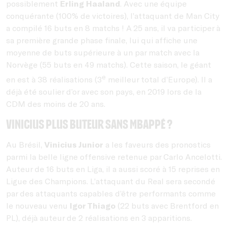
possiblement
Erling Haaland
. Avec une équipe
conquérante (100% de victoires), l’attaquant de Man City
a compilé 16 buts en 8 matchs ! A 25 ans, il va participer à
sa première grande phase finale, lui qui affiche une
moyenne de buts supérieure à un par match avec la
Norvège (55 buts en 49 matchs). Cette saison, le géant
e
en est à 38 réalisations (3
meilleur total d’Europe). Il a
déjà été soulier d’or avec son pays, en 2019 lors de la
CDM des moins de 20 ans.
Vinicius plus buteur sans Mbappé ?
Au Brésil,
Vinicius Junior
a les faveurs des pronostics
parmi la belle ligne offensive retenue par Carlo Ancelotti.
Auteur de 16 buts en Liga, il a aussi scoré à 15 reprises en
Ligue des Champions. L’attaquant du Real sera secondé
par des attaquants capables d’être performants comme
le nouveau venu
Igor Thiago
(22 buts avec Brentford en
PL), déjà auteur de 2 réalisations en 3 apparitions.