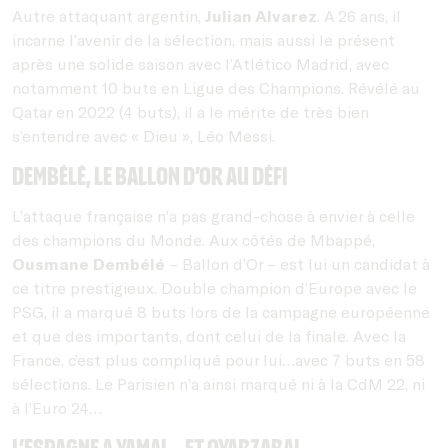
Autre attaquant argentin,
Julian Alvarez
. A 26 ans, il
incarne l’avenir de la sélection, mais aussi le présent
après une solide saison avec l’Atlético Madrid, avec
notamment 10 buts en Ligue des Champions. Révélé au
Qatar en 2022 (4 buts), il a le mérite de très bien
s’entendre avec « Dieu », Léo Messi.
Dembélé, le Ballon d’Or au défi
L’attaque française n’a pas grand-chose à envier à celle
des champions du Monde. Aux côtés de Mbappé,
Ousmane Dembélé
– Ballon d’Or – est lui un candidat à
ce titre prestigieux. Double champion d’Europe avec le
PSG, il a marqué 8 buts lors de la campagne européenne
et que des importants, dont celui de la finale. Avec la
France, c’est plus compliqué pour lui…avec 7 buts en 58
sélections. Le Parisien n’a ainsi marqué ni à la CdM 22, ni
à l’Euro 24…
L’Espagne a Yamal…et Oyarzabal