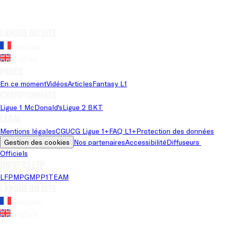
Langue du site
Français
Anglais
Pages
En ce moment
Vidéos
Articles
Fantasy L1
Championnats
Ligue 1 McDonald's
Ligue 2 BKT
Légal
Mentions légales
CGU
CG Ligue 1+
FAQ L1+
Protection des données
Gestion des cookies
Nos partenaires
Accessibilité
Diffuseurs 
Officiels
Univers LFP
LFP
MPG
MPP
1TEAM
Langue du site
Français
Anglais