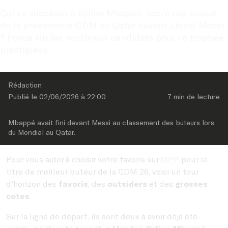
Qui va succéder à Kylian Mbappé, sacré top buteur 
de la précédente CDM au Qatar devant Lionel Messi 
? Focus sur les nombreux candidats pour ce trophée 
prestigieux.
Rédaction
Publié le 
02/06/2026
 à 
22:00
7 min
 de lecture
Mbappé avait fini devant Messi au classement des buteurs lors 
du Mondial au Qatar.
Pour vous aider à choisir votre favoris sur
MPP
pour le
titre de meilleur buteur de la CDM 26, voici un tour
d'horizon des
favoris
, des
outsiders
et des
grosses
cotes
.
Sur la ligne de départ, ils sont deux à avoir déjà été