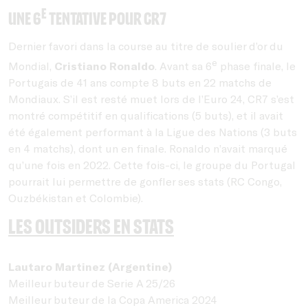
e
Une 6
tentative pour CR7
Dernier favori dans la course au titre de soulier d’or du
e
Mondial,
Cristiano Ronaldo
. Avant sa 6
phase finale, le
Portugais de 41 ans compte 8 buts en 22 matchs de
Mondiaux. S’il est resté muet lors de l’Euro 24, CR7 s’est
montré compétitif en qualifications (5 buts), et il avait
été également performant à la Ligue des Nations (3 buts
en 4 matchs), dont un en finale. Ronaldo n’avait marqué
qu’une fois en 2022. Cette fois-ci, le groupe du Portugal
pourrait lui permettre de gonfler ses stats (RC Congo,
Ouzbékistan et Colombie).
Les outsiders en stats
Lautaro Martinez
(Argentine)
Meilleur buteur de Serie A 25/26
Meilleur buteur de la Copa America 2024