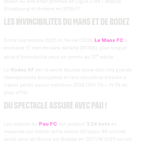
saison où elle était promue en Ligue 2 BKT depuis
Strasbourg et Amiens en 2016/17.
Les invincibilités du Mans et de Rodez
Entre septembre 2025 et février 2026,
Le Mans FC
a
enchaîné 17 matchs sans défaite (9V 8N), plus longue
e
série d’invincibilité pour un promu au 21
siècle.
Le
Rodez AF
est la seule équipe issue des cinq grands
championnats européens et leur deuxième division à
n’avoir perdu aucun match en 2026 (10V 7N + 1V 1N en
play-offs).
Du spectacle assuré avec Pau !
Les matchs du
Pau FC
ont produit
3.24 buts
en
moyenne par match cette saison (62 pour, 48 contre),
seuls ceux de Bourg-en-Bresse en 2017/18 (3.61) en ont