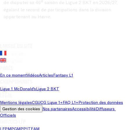
e
de disputer sa 46
saison de Ligue 2 BKT en 2026/27,
égalant le record de participations dans la division
appartenant au Havre.
Langue du site
Français
Anglais
Pages
En ce moment
Vidéos
Articles
Fantasy L1
Championnats
Ligue 1 McDonald's
Ligue 2 BKT
Légal
Mentions légales
CGU
CG Ligue 1+
FAQ L1+
Protection des données
Gestion des cookies
Nos partenaires
Accessibilité
Diffuseurs 
Officiels
Univers LFP
LFP
MPG
MPP
1TEAM