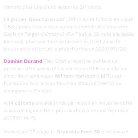
e
compté plus lors d’une saison au 21
siècle.
Le gardien
Quentin Braat
(RAF) a évité 10 buts en Ligue
2 BKT grâce à ses arrêts selon le modèle des Expected
Goals on Target d’
Opta
(48 xGoT subis, 38 buts encaissés
hors csc), plus que tout autre portier. Il est aussi le
joueur qui a effectué le plus d’arrêts en 2025/26 (124).
Damien Durand
(Red Star) a inscrit le but le plus
précoce cette saison (33 secondes vs St Etienne le 1er
novembre) tandis que
William Harhouz
(LMFC) est
l’auteur du but le plus tardif en 2025/26 (100’’10’ vs
Guingamp le 9 août).
4.14 cartons
ont été sortis par match en moyenne cette
saison en Ligue 2 BKT, plus haut ratio depuis l’exercice
2006/07 (4.17).
e
Grâce à sa 12
place, le
Grenoble Foot 38
s’est assuré