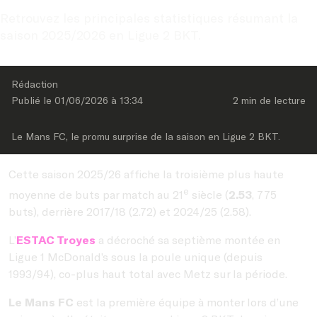
Retrouvez les principales statistiques résumant la 
saison 2025/2026 en Ligue 2 BKT.
Rédaction
Publié le 
01/06/2026
 à 
13:34
2 min
 de lecture
Le Mans FC, le promu surprise de la saison en Ligue 2 BKT.
Cette saison 2025/26 affiche la troisième plus haute
e
moyenne de buts par match au 21
siècle (
2.53
, 775
buts), derrière 2017/18 (2.72) et 2024/25 (2.58).
L’
ESTAC Troyes
a décroché sa septième montée en
Ligue 1 McDonald’s sous la poule unique (depuis
1993/94), co-plus haut total avec Metz sur la période.
Le Mans FC
est la première équipe à monter lors d’une