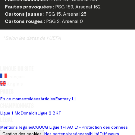
Fautes provoquées
: PSG 159, Arsenal 162
Cartons jaunes
: PSG 15, Arsenal 25
Cartons rouges
: PSG 2, Arsenal 0
*
Selon les datas de l'UEFA
Langue du site
Français
Anglais
Pages
En ce moment
Vidéos
Articles
Fantasy L1
Championnats
Ligue 1 McDonald's
Ligue 2 BKT
Légal
Mentions légales
CGU
CG Ligue 1+
FAQ L1+
Protection des données
Gestion des cookies
Nos partenaires
Accessibilité
Diffuseurs 