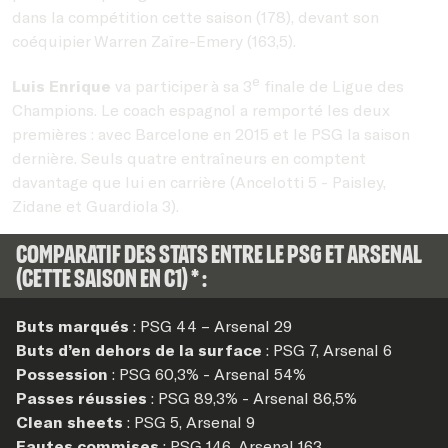
dans la compétition cette saison (178), devant son
coéquipier Warren Zaïre-Emery (163,5).
e
Luis Enrique
va participer à sa 3
finale de Ligue des
Champions. Le coach espagnol a remporté les deux
premières : avec Barcelone en 2015 et le PSG la saison
dernière. Seuls quatre entraîneurs en comptent
davantage que lui en carrière (Ancelotti 5 - Paisley,
Zidane et Guardiola 3).
Comparatif des stats entre le PSG et Arsenal
(cette saison en C1) * :
Buts marqués
: PSG 44 – Arsenal 29
Buts d’en dehors de la surface
: PSG 7, Arsenal 6
Possession
: PSG 60,3% - Arsenal 54%
Passes réussies
: PSG 89,3% - Arsenal 86,5%
Clean sheets
: PSG 5, Arsenal 9
Fautes commises
: PSG 146, Arsenal 163