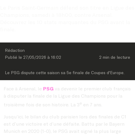
Le Paris Saint-Germain défend son titre en Ligue des 
Champions, samedi à 18h00, contre Arsenal. 
Découvrez les 10 stats marquantes du PSG avant la 
finale.
Rédaction
Publié le 
27/05/2026
 à 
16:02
2 min
 de lecture
Le PSG dispute cette saison sa 5e finale de Coupes d'Europe.
Face à Arsenal, le
PSG
va devenir le premier club français
à disputer la finale de la Ligue des Champions pour la
e
troisième fois de son histoire. La 3
en 7 ans.
Jusqu’ici, le bilan du club parisien lors des finales de C1
est d’une victoire et d’une défaite. Battu par le Bayern
Munich en 2020 (1-0), le PSG avait signé la plus large