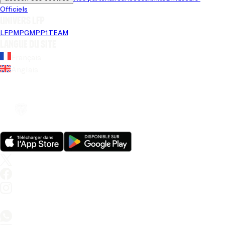
Officiels
Univers LFP
LFP
MPG
MPP
1TEAM
Langue du site
Français
Anglais