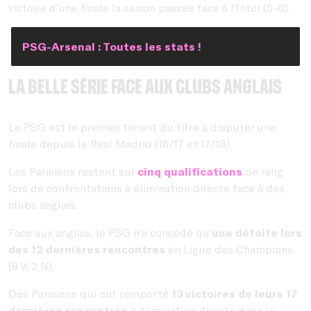
victoire d’une finale la saison passée face à l’Inter (5-0).
PSG-Arsenal : Toutes les stats !
La belle série face aux clubs anglais
Le PSG est le premier tenant du titre à disputer une
finale depuis le Real Madrid (16/17 et 17/18).
Les Parisiens restent sur
cinq qualifications
de rang
lors de confrontations à élimination directe face à des
clubs anglais.
Face aux anglais, le PSG n’a concédé qu’
une défaite lors
des 12 dernières rencontres
en Ligue des Champions
(9 V, 2 N).
Des Parisiens qui ont remporté
13 victoires de leurs 17
dernières rencontres
à élimination directe dans la