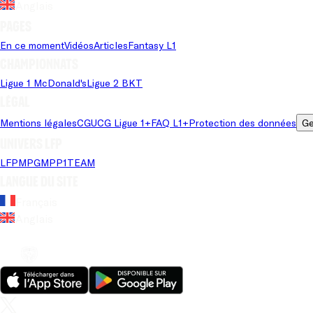
Anglais
Pages
En ce moment
Vidéos
Articles
Fantasy L1
Championnats
Ligue 1 McDonald's
Ligue 2 BKT
Légal
Mentions légales
CGU
CG Ligue 1+
FAQ L1+
Protection des données
Ge
Univers LFP
LFP
MPG
MPP
1TEAM
Langue du site
Français
Anglais