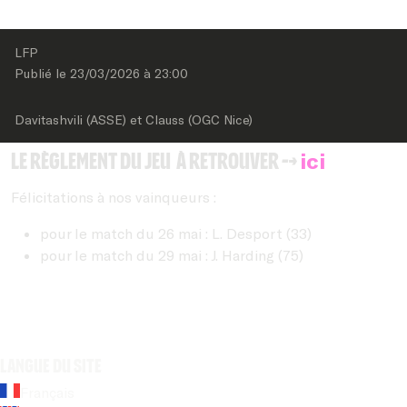
LFP
Publié le 
23/03/2026
 à 
23:00
Davitashvili (ASSE) et Clauss (OGC Nice)
ici
Le règlement du jeu à retrouver -->
Félicitations à nos vainqueurs :
pour le match du 26 mai : L. Desport (33)
pour le match du 29 mai : J. Harding (75)
Langue du site
Français