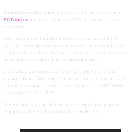
Michel Der Zakarian
va une nouvelle fois entraîner le
FC Nantes
, relégué en Ligue 2 BKT, a annoncé le club
mercredi.
« Suite au départ de Vahid Halilhodzic à l’issue de la
saison, le technicien arménien prend les commandes de
l’équipe première du FC Nantes pour une durée de deux
ans », indique le club dans un communiqué.
« Un retour aux sources », comme le souligne le club,
puisque l’ancien défenseur nantais a déjà effectué deux
passages comme entraîneur des Canaris, en 2007-2008
puis entre 2012 et 2016.
Michel Der Zakarian, 63 ans, sera entouré de ses deux
adjoints, David Bechkoura et Vitorino Hilton.