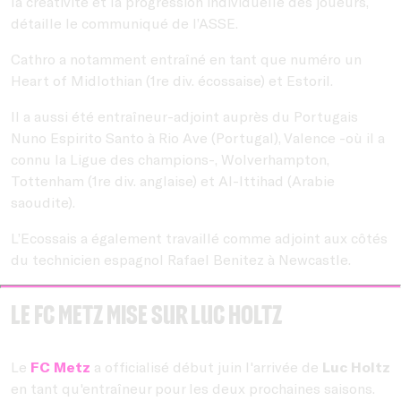
la créativité et la progression individuelle des joueurs,
détaille le communiqué de l’ASSE.
Cathro a notamment entraîné en tant que numéro un
Heart of Midlothian (1re div. écossaise) et Estoril.
II a aussi été entraîneur-adjoint auprès du Portugais
Nuno Espirito Santo à Rio Ave (Portugal), Valence -où il a
connu la Ligue des champions-, Wolverhampton,
Tottenham (1re div. anglaise) et Al-Ittihad (Arabie
saoudite).
L’Ecossais a également travaillé comme adjoint aux côtés
du technicien espagnol Rafael Benitez à Newcastle.
Le FC Metz mise sur Luc Holtz
Le
FC Metz
a officialisé début juin l'arrivée de
Luc Holtz
en tant qu'entraîneur pour les deux prochaines saisons.