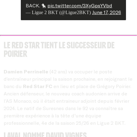
BACK. 🐤
pic.twitter.com/3XyGpsYVbd
June 17, 2026
— Ligue 2 BKT (@Ligue2BKT)
Le Red Star tient le successeur de
Poirier
Damien Perrinelle
(42 ans) va occuper le poste
d’entraîneur principal la saison prochaine, en rejoignant le
banc du
Red Star FC
en lieu et place de Grégory Poirier.
Ancien défenseur, le nouveau coach audonien arrive de
l’AS Monaco, où il était entraineur adjoint depuis février
2024. Le natif de Suresnes dans le 92 va connaître sa
première expérience à la tête d'une équipe
professionnelle, 4e de la saison 25/26 en Ligue 2 BKT.
Laval nomme David Vignes