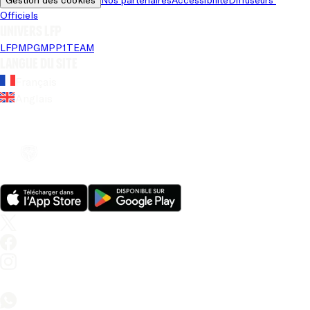
Officiels
Univers LFP
LFP
MPG
MPP
1TEAM
Langue du site
Français
Anglais