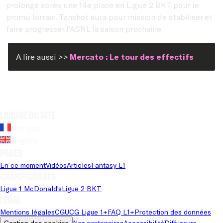
prolongé après une 14e place en Ligue 2 BKT pour le
promu lorrain. Tanchot aura pour mission de stabiliser et
faire progresser l’ASNL la saison prochaine.
A lire aussi >>
Mercato : Le tour des effectifs
Langue du site
Français
Anglais
Pages
En ce moment
Vidéos
Articles
Fantasy L1
Championnats
Ligue 1 McDonald's
Ligue 2 BKT
Légal
Mentions légales
CGU
CG Ligue 1+
FAQ L1+
Protection des données
Gestion des cookies
Nos partenaires
Accessibilité
Diffuseurs 