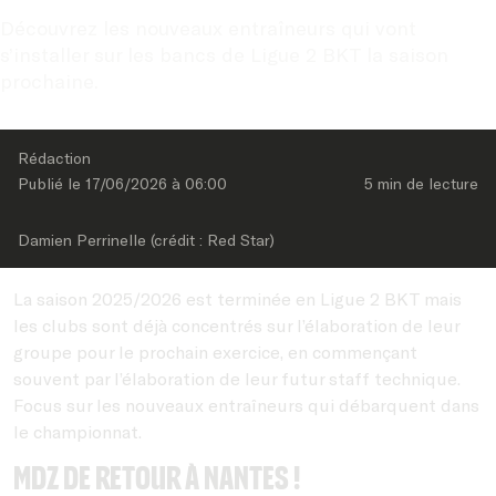
Découvrez les nouveaux entraîneurs qui vont 
s’installer sur les bancs de Ligue 2 BKT la saison 
prochaine.
Rédaction
Publié le 
17/06/2026
 à 
06:00
5 min
 de lecture
Damien Perrinelle (crédit : Red Star)
La saison 2025/2026 est terminée en Ligue 2 BKT mais
les clubs sont déjà concentrés sur l’élaboration de leur
groupe pour le prochain exercice, en commençant
souvent par l’élaboration de leur futur staff technique.
Focus sur les nouveaux entraîneurs qui débarquent dans
le championnat.
MDZ de retour à Nantes !