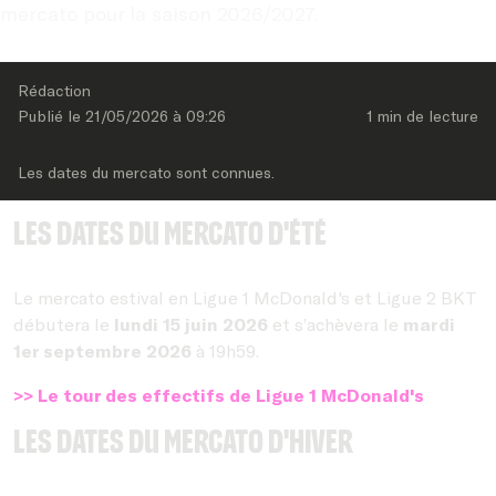
mercato pour la saison 2026/2027.
Rédaction
Publié le 
21/05/2026
 à 
09:26
1 min
 de lecture
Les dates du mercato sont connues.
Les dates du mercato d'été
Le mercato estival en Ligue 1 McDonald's et Ligue 2 BKT
débutera le
lundi 15 juin 2026
et s’achèvera le
mardi
1er septembre 2026
à 19h59.
>> Le tour des effectifs de Ligue 1 McDonald's
Les dates du mercato d'hiver