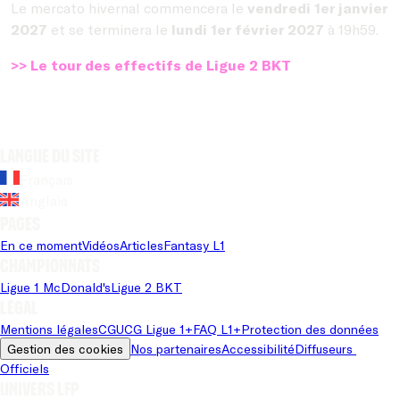
Le mercato hivernal commencera le
vendredi 1er janvier
2027
et se terminera le
lundi 1er février 2027
à 19h59.
>> Le tour des effectifs de Ligue 2 BKT
Langue du site
Français
Anglais
Pages
En ce moment
Vidéos
Articles
Fantasy L1
Championnats
Ligue 1 McDonald's
Ligue 2 BKT
Légal
Mentions légales
CGU
CG Ligue 1+
FAQ L1+
Protection des données
Gestion des cookies
Nos partenaires
Accessibilité
Diffuseurs 
Officiels
Univers LFP