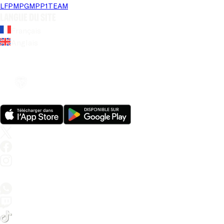
LFP
MPG
MPP
1TEAM
Langue du site
Français
Anglais