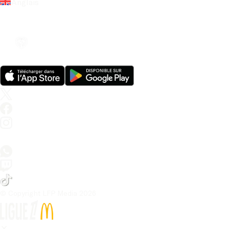
Anglais
© Copyright LFP Media 
2026