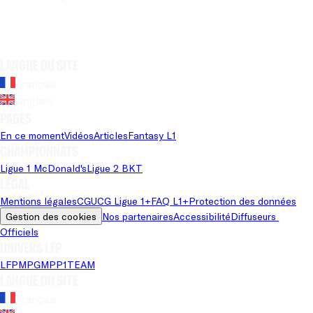
Langue du site
Français
Anglais
Pages
En ce moment
Vidéos
Articles
Fantasy L1
Championnats
Ligue 1 McDonald's
Ligue 2 BKT
Légal
Mentions légales
CGU
CG Ligue 1+
FAQ L1+
Protection des données
Gestion des cookies
Nos partenaires
Accessibilité
Diffuseurs 
Officiels
Univers LFP
LFP
MPG
MPP
1TEAM
Langue du site
Français