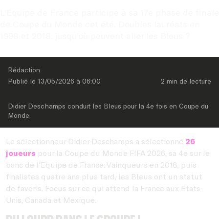
L’Equipe de France participe à sa 17e phase de finale 
de Coupe du Monde cet été. Doubles lauréats en 
1998 et 2018, jusqu’où peuvent aller les Bleus ?
Rédaction
Publié le 
13/05/2026
 à 
06:00
2 min
 de lecture
Didier Deschamps conduit les Bleus pour la 4e fois en Coupe du 
Monde.
Le sélectionneur Didier Deschamps a sélectionné
26
joueurs
pour la Coupe du Monde FIFA 2026, sa 4e sur le
banc de l'Equipe de France. Vainqueurs en 2018, puis
finalistes quatre ans plus tard, les Bleus ont un statut
de favoris. Focus sur ce qui attend la France aux Etats-
Unis, Canada et Mexique.