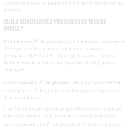
premières places ou parmi les 8 meilleurs troisièmes de
groupes.
Quels adversaires possibles en 16es de
finale ?
er
En finissant 1
du groupe I
, la France serait opposée le
30 juin à New York à un des meilleurs troisièmes
(groupes C, D, F, G ou H). Dans ces groupes, il faudra
éviter le Brésil, le Maroc, les Pays-Bas, la Belgique et
l’Espagne.
e
En se classant 2
du groupe I
, les Bleus joueraient le
e
même jour le 2
du groupe E (Allemagne, Curaçao, Côte
d’Ivoire, Equateur).
Si la France devait obtenir sa qualification pour la phase
finale à l’arrachée parmi les meilleurs troisièmes, elle
er
serait opposée à un 1
de groupe (A, B, D, G, K ou L), qui