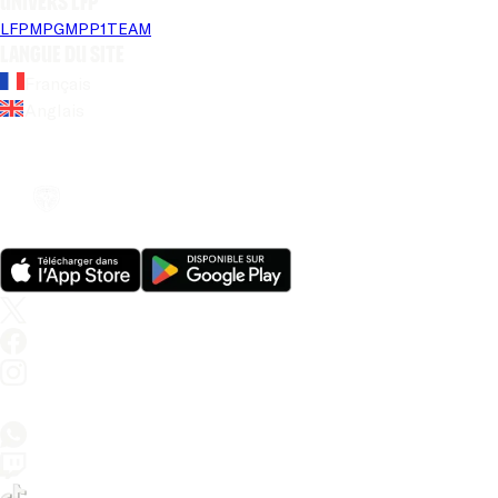
Univers LFP
LFP
MPG
MPP
1TEAM
Langue du site
Français
Anglais