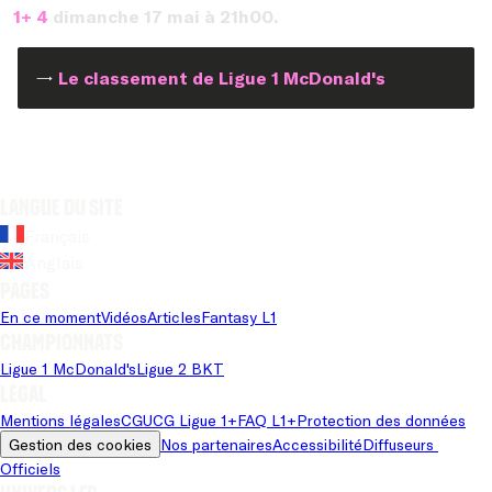
1+ 4
dimanche 17 mai à 21h00.
→
Le classement de Ligue 1 McDonald's
Langue du site
Français
Anglais
Pages
En ce moment
Vidéos
Articles
Fantasy L1
Championnats
Ligue 1 McDonald's
Ligue 2 BKT
Légal
Mentions légales
CGU
CG Ligue 1+
FAQ L1+
Protection des données
Gestion des cookies
Nos partenaires
Accessibilité
Diffuseurs 
Officiels