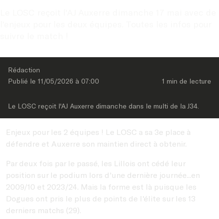
Le LOSC reçoit l'AJ Auxerre dimanche 17 mai avec de 
l'enjeux pour les deux équipes. Toutes les infos pour 
suivre le match !
Rédaction
Publié le 
11/05/2026
 à 
07:00
1 min
 de lecture
Le LOSC reçoit l'AJ Auxerre dimanche dans le multi de la J34.
Enjeux pour les 2 équipes ! Le LOSC a sa 3e place à
défendre et Auxerre son maintien direct à obtenir.
Par deux fois par le passé, les Lillois ont cédé leur
position sur le podium lors d'une dernière journée...en
2009/10 et 2023/24. Mais la forme est là puisque les
Dogues ont pris le plus de points de l'élite sur les 13
derniers matchs (29).