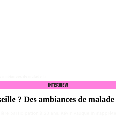
es ambiances de malade ! » 
Interview
eille ? Des ambiances de malade 
ère participation à 23 ans, Kévin Vauquelin s’apprête 