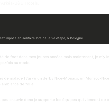
d’Arkéa-B&B Hotels.
est imposé en solitaire lors de la 2e étape, à Bologne.
rdé de foot dans mes jeunes années mais maintenant, je m’y in
 parfois au stade.
nces de malade ! J’ai vu un derby Nice-Monaco, un Monaco-Nice
e ambiance de folie.
?
s un peu chauvin donc je supporte les équipes qui viennent de 