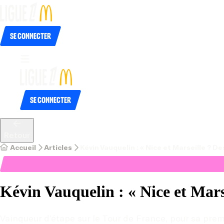
Se connecter
Se connecter
Retour
Accueil
Articles
Kévin Vauquelin : « Nice et Marseille ? D
Kévin Vauquelin : « Nice et Mars
Vainqueur d’étape sur le Tour de France, pour sa premi