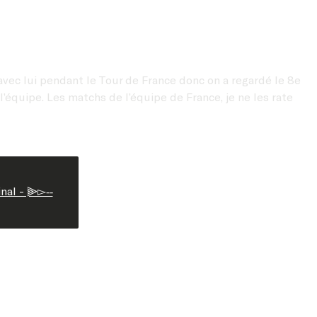
 avec lui pendant le Tour de France donc on a regardé le 8e
l’équipe. Les matchs de l’équipe de France, je ne les rate
inal - ⫸▻‐‐