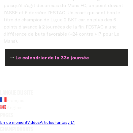
puisqu’il s’agit désormais du Mans FC, un point devant
l’ASSE et 6 derrière l’ESTAC. Un écart qui sent bon le
titre de champion de Ligue 2 BKT car, en plus des 6
points d’avance à 2 journées de la fin, l’ESTAC a une
différence de buts favorable (+24 contre +17 pour Le
Mans).
→
Le calendrier de la 33e journée
Langue du site
Français
Anglais
Pages
En ce moment
Vidéos
Articles
Fantasy L1
Championnats