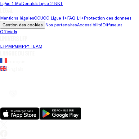
Ligue 1 McDonald's
Ligue 2 BKT
Légal
Mentions légales
CGU
CG Ligue 1+
FAQ L1+
Protection des données
Gestion des cookies
Nos partenaires
Accessibilité
Diffuseurs 
Officiels
Univers LFP
LFP
MPG
MPP
1TEAM
Langue du site
Français
Anglais