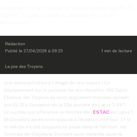
Vainqueur sur la pelouse de l’ASSE samedi soir (0-3), 
l’ESTAC Troyes a validé sa montée en Ligue 1 
McDonald’s.
Rédaction
Publié le 
27/04/2026
 à 
09:33
1 min
 de lecture
La joie des Troyens.
Une démonstration à l’image de leur saison ! En
déplacement sur la pelouse de leur dauphin, l’AS Saint-
Étienne, les Troyens se sont largement imposés samedi
soir (0-3) à l’occasion de la 32e journée de Ligue 2 BKT.
Un succès qui officialise la montée de l’
ESTAC
en Ligue 1
McDonald’s après trois saisons à l’échelon inférieur. Et si
le mérite n’a pas toujours sa place dans le football, les
hommes de Stéphane Dumont sont installés dans le