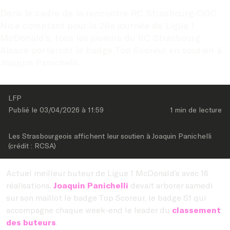
Dans le cadre de la rencontre RC Strasbourg-OGC 
Nice comptant pour la 28e journée de Ligue 1 
McDonald’s, tous les joueurs du RC Strasbourg 
Alsace porteront le badge Top Scoreur en soutien à 
Joaquin Panichelli.
LFP
Publié le 
03/04/2026
 à 
11:59
1 min
 de lecture
Les Strasbourgeois affichent leur soutien à Joaquin Panichelli 
(crédit : RCSA)
Actuel meilleur buteur de Ligue 1 McDonald’s avec 16
réalisations,
Joaquin Panichelli
devait arborer samedi
sur son maillot le badge Top Scoreur, le badge S1 qui
accompagne chaque week-end le leader du
classement
des buteurs
.