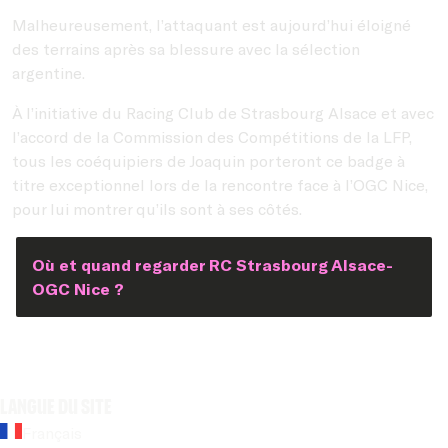
Malheureusement, l’attaquant est aujourd’hui éloigné
des terrains après sa blessure avec la sélection
argentine.
À l’initiative du Racing Club de Strasbourg Alsace et avec
l’accord de la Commission des Compétitions de la LFP,
tous les coéquipiers de Joaquin porteront ce badge à
titre exceptionnel lors de la rencontre face à l’OGC Nice,
pour lui montrer qu’ils sont à ses côtés.
Où et quand regarder RC Strasbourg Alsace-
OGC Nice ?
Langue du site
Français