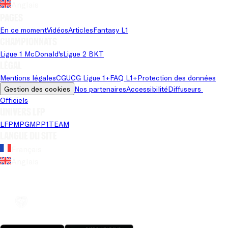
Anglais
Pages
En ce moment
Vidéos
Articles
Fantasy L1
Championnats
Ligue 1 McDonald's
Ligue 2 BKT
Légal
Mentions légales
CGU
CG Ligue 1+
FAQ L1+
Protection des données
Gestion des cookies
Nos partenaires
Accessibilité
Diffuseurs 
Officiels
Univers LFP
LFP
MPG
MPP
1TEAM
Langue du site
Français
Anglais