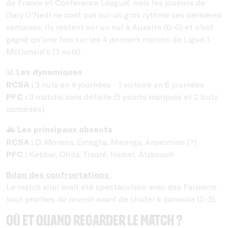
de France et Conference League) mais les joueurs de
Gary O'Neill ne sont pas sur un gros rythme ces dernières
semaines. Ils restent sur un nul à Auxerre (0-0) et n'ont
gagné qu'une fois sur les 4 derniers matchs de Ligue 1
McDonald's (3 nuls).
Les dynamiques
📊
RCSA :
3 nuls en 4 journées - 1 victoire en 6 journées
PFC :
3 matchs sans défaite (5 points marqués et 2 buts
concédés)
Les principaux absents
🚑
RCSA :
D. Moreira, Emegha, Mwanga, Anselmino (?)
PFC :
Kebbal, Ollila, Traoré, Hamel, Alakouch
Bilan des confrontations
:
Le match aller avait été spectaculaire avec des Parisiens
tout proches de revenir avant de chuter à domicile (2-3).
Où et quand regarder le match ?