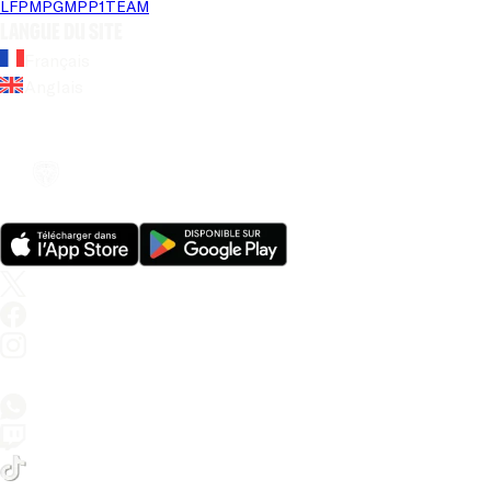
LFP
MPG
MPP
1TEAM
Langue du site
Français
Anglais