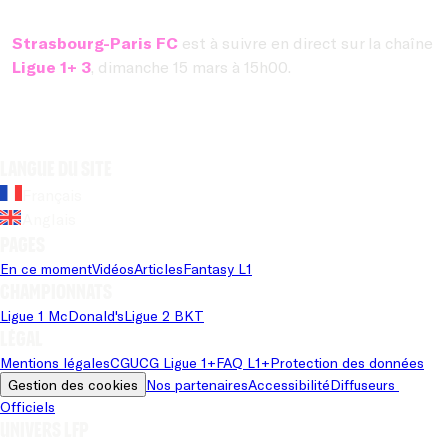
Strasbourg-Paris FC
est à suivre en direct sur la chaîne
Ligue 1+ 3
, dimanche 15 mars à 15h00.
Langue du site
Français
Anglais
Pages
En ce moment
Vidéos
Articles
Fantasy L1
Championnats
Ligue 1 McDonald's
Ligue 2 BKT
Légal
Mentions légales
CGU
CG Ligue 1+
FAQ L1+
Protection des données
Gestion des cookies
Nos partenaires
Accessibilité
Diffuseurs 
Officiels
Univers LFP