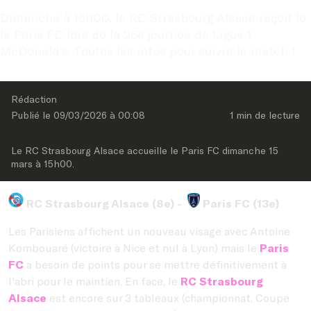
Dimanche à 15h00, le RC Strasbourg Alsace reçoit le 
le Paris FC lors de la 26e journée de Ligue 1 
McDonald's. Toutes les infos pour suivre le match !
Rédaction
Publié le 
09/03/2026
 à 
00:08
1 min
 de lecture
Le RC Strasbourg Alsace accueille le Paris FC dimanche 15 
mars à 15h00.
RC
Strasbourg Alsace (8e) -
Paris FC (13e)
Les Parisiens affichent un nouveau visage avec Antoine
Kombouaré (victoire à Nice et nul à Lyon) mais le
Paris
FC
a besoin de points pour se mettre définitivement à
l'abri pour le maintien. En face, le
RC Strasbourg
Alsace
est encore sur 3 tableaux (championnat, Coupe