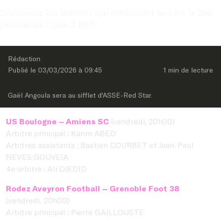
Découvrez les arbitres qui officieront lors de la 26e 
journée de Ligue 2 BKT.
Rédaction
Publié le 
03/03/2026
 à 
09:45
1 min
 de lecture
Gaël Angoula sera au sifflet d'ASSE-Red Star.
US Boulogne – Amiens SC
(vendredi, 20h00)
Arbitre principal : Karim ABED
Arbitres assistants : Bastien COURBET et Jean-Paul
NEVES GOUVEIA
4e arbitre : Ali DJEDID
Rodez Aveyron Football – Grenoble Foot 38
(vendredi, 20h00)
Arbitre principal : Pierre GAILLOUSTE