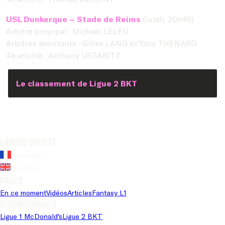
USL Dunkerque – Stade de Reims
(lundi, 20h45)
Arbitre principal : Mickaël LELEU
Arbitres assistants : Gilles LANG et Yann THENARD
4e arbitre : Anthony USTARITZ
Le classement de Ligue 2 BKT
Langue du site
Français
Anglais
Pages
En ce moment
Vidéos
Articles
Fantasy L1
Championnats
Ligue 1 McDonald's
Ligue 2 BKT