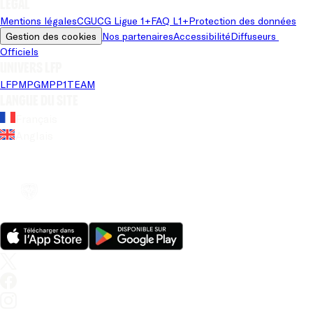
Légal
Mentions légales
CGU
CG Ligue 1+
FAQ L1+
Protection des données
Gestion des cookies
Nos partenaires
Accessibilité
Diffuseurs 
Officiels
Univers LFP
LFP
MPG
MPP
1TEAM
Langue du site
Français
Anglais