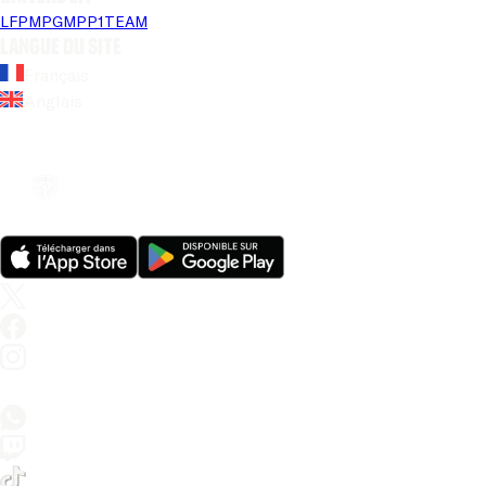
LFP
MPG
MPP
1TEAM
Langue du site
Français
Anglais