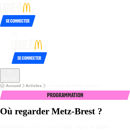
Se connecter
Se connecter
Retour
Accueil
Articles
Où regarder Metz-Brest ?
Programmation
Où regarder Metz-Brest ?
Dimanche à 17h15, le FC Metz reçoit le Stade 