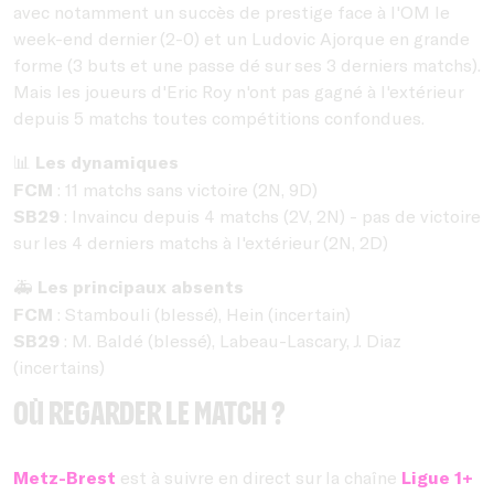
avec notamment un succès de prestige face à l'OM le
week-end dernier (2-0) et un Ludovic Ajorque en grande
forme (3 buts et une passe dé sur ses 3 derniers matchs).
Mais les joueurs d'Eric Roy n'ont pas gagné à l'extérieur
depuis 5 matchs toutes compétitions confondues.
Les dynamiques
📊
FCM
: 11 matchs sans victoire (2N, 9D)
SB29
: Invaincu depuis 4 matchs (2V, 2N) - pas de victoire
sur les 4 derniers matchs à l'extérieur (2N, 2D)
Les principaux absents
🚑
FCM
: Stambouli (blessé), Hein (incertain)
SB29
: M. Baldé (blessé), Labeau-Lascary, J. Diaz
(incertains)
Où regarder le match ?
Metz-Brest
est à suivre en direct sur la chaîne
Ligue 1+