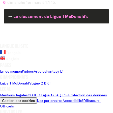
6
, dimanche 1er mars à 17h15.
→
Le classement de Ligue 1 McDonald's
Langue du site
Français
Anglais
Pages
En ce moment
Vidéos
Articles
Fantasy L1
Championnats
Ligue 1 McDonald's
Ligue 2 BKT
Légal
Mentions légales
CGU
CG Ligue 1+
FAQ L1+
Protection des données
Gestion des cookies
Nos partenaires
Accessibilité
Diffuseurs 
Officiels
Univers LFP