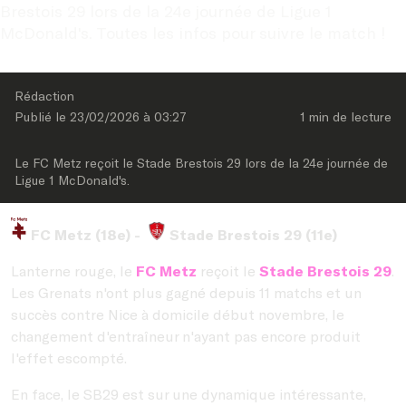
Brestois 29 lors de la 24e journée de Ligue 1 
McDonald's. Toutes les infos pour suivre le match !
Rédaction
Publié le 
23/02/2026
 à 
03:27
1 min
 de lecture
Le FC Metz reçoit le Stade Brestois 29 lors de la 24e journée de 
Ligue 1 McDonald's.
FC Metz (18e) -
Stade Brestois 29 (11e)
Lanterne rouge, le
FC Metz
reçoit le
Stade Brestois 29
.
Les Grenats n'ont plus gagné depuis 11 matchs et un
succès contre Nice à domicile début novembre, le
changement d'entraîneur n'ayant pas encore produit
l'effet escompté.
En face, le SB29 est sur une dynamique intéressante,