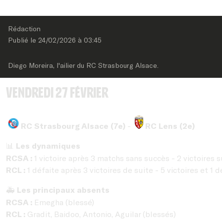
Rédaction
Publié le 
24/02/2026
 à 
03:45
Diego Moreira, l'ailier du RC Strasbourg Alsace.
Vendredi 27 février
RC
Strasbourg Alsace (7e)
-
RC Lens (2e)
Les dynamiques
📊
RCSA :
1 victoire après 3 matchs sans succès -
2 victoires 
RCL :
1 défaite après 3 victoires de suite - 5 victoires et 1
Les principaux absents
🚑
RCSA :
Emegha (blessé)
RCL :
Gradit, Baidoo, Antonio, Aguilar (blessés)