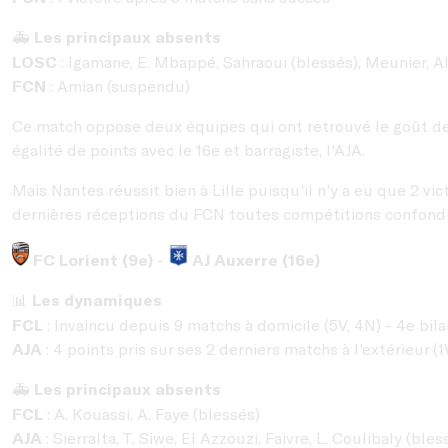
Les principaux absents
🚑
LOSC
: Igamane, E. Mbappé, Sahraoui (blessés), Meunier, A
FCN
: Amian (suspendu)
Ce match oppose deux équipes qui ont retrouvé le goût de 
égalité de points avec le 16e et barragiste, l'AJA.
Mais Nantes réussit bien à Lille puisqu'il n'y a eu que 2 vi
dernières réceptions du FCN toutes compétitions confond
FC Lorient (9e)
-
AJ Auxerre (16e)
Les dynamiques
📊
FCL
: Invaincu depuis 9 matchs à domicile (5V, 4N) - 4e bila
AJA
: 4 points pris sur ses 2 derniers matchs à l'extérieur (1
Les principaux absents
🚑
FCL
: A. Kouassi, A. Faye (blessés)
AJA
: Sierralta, T. Siwe, El Azzouzi, Faivre, L. Coulibaly (bles