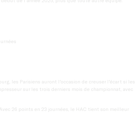
e début de l'année 2025, plus que toute autre équipe.
journées
rg, les Parisiens auront l'occasion de creuser l'écart si les
mpresseur sur les trois derniers mois de championnat, avec
 Avec 26 points en 23 journées, le HAC tient son meilleur