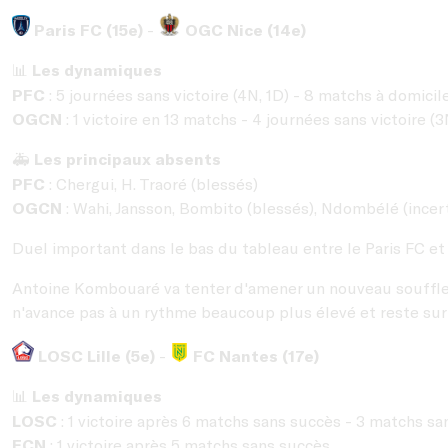
Paris FC (15e)
-
OGC Nice (14e)
Les dynamiques
📊
PFC
: 5 journées sans victoire (4N, 1D) - 8 matchs à domici
OGCN
: 1 victoire en 13 matchs - 4 journées sans victoire (3
Les principaux absents
🚑
PFC
: Chergui, H. Traoré (blessés)
OGCN
: Wahi, Jansson, Bombito (blessés), Ndombélé (incer
Duel important dans le bas du tableau entre le Paris FC et l
Antoine Kombouaré va tenter d'amener un nouveau souffle au
n'avance pas à un rythme beaucoup plus élevé et reste sur 3 n
LOSC Lille (5e)
-
FC Nantes (17e)
Les dynamiques
📊
LOSC
: 1 victoire après 6 matchs sans succès - 3 matchs san
FCN
: 1 victoire après 5 matchs sans succès