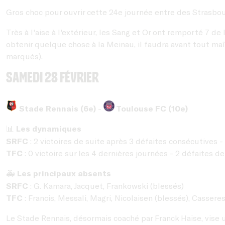
Gros choc pour ouvrir cette 24e journée entre des Strasbour
Très à l'aise à l'extérieur, les Sang et Or ont remporté 
obtenir quelque chose à la Meinau, il faudra avant tout maî
marqués).
samedi 28 février
Stade Rennais (6e)
-
Toulouse FC (10e)
Les dynamiques
📊
SRFC
: 2 victoires de suite après 3 défaites consécutives 
TFC
: 0 victoire sur les 4 dernières journées - 2 défaites de
Les principaux absents
🚑
SRFC
: G. Kamara, Jacquet, Frankowski (blessés)
TFC
: Francis, Messali, Magri, Nicolaisen (blessés), Casser
Le Stade Rennais, désormais coaché par Franck Haise, vise 