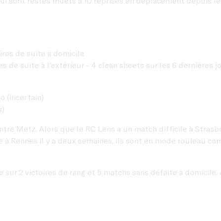
qui sont restés muets à 10 reprises en déplacement depuis l
ires de suite à domicile
s de suite à l'extérieur - 4 clean sheets sur les 6 dernières 
o (incertain)
s)
ntre Metz. Alors que le RC Lens a un match difficile à Strasbou
te à Rennes il y a deux semaines, ils sont en mode rouleau co
 sur 2 victoires de rang et 5 matchs sans défaite à domicile.