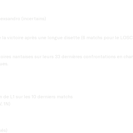
lexsandro (incertains)
la victoire après une longue disette (6 matchs pour le LOSC
ctoires nantaises sur leurs 33 dernières confrontations en ch
ues.
n de L1 sur les 10 derniers matchs
V, 1N)
sés)