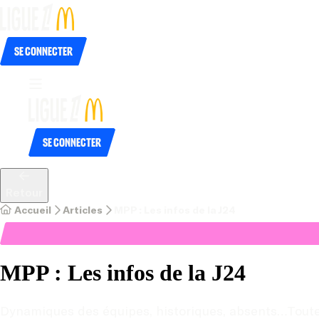
Se connecter
Se connecter
Retour
Accueil
Articles
MPP : Les infos de la J24
MPP : Les infos de la J24
Dynamiques des équipes, historiques, absents…Toutes 