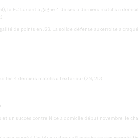
), le FC Lorient a gagné 4 de ses 5 derniers matchs à domicil
).
 égalité de points en J23. La solide défense auxerroise a craq
ur les 4 derniers matchs à l'extérieur (2N, 2D)
)
s et un succès contre Nice à domicile début novembre, le cha
n'a pas gagné à l'extérieur depuis 5 matchs toutes compétit