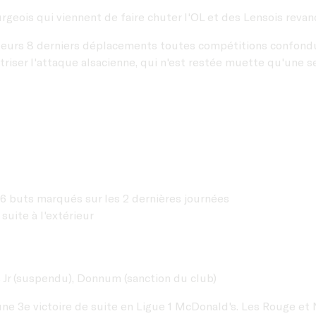
geois qui viennent de faire chuter l'OL et des Lensois revan
7 de leurs 8 derniers déplacements toutes compétitions confo
triser l'attaque alsacienne, qui n'est restée muette qu'une s
- 6 buts marqués sur les 2 dernières journées
 suite à l'extérieur
es Jr (suspendu), Donnum (sanction du club)
une 3e victoire de suite en Ligue 1 McDonald's. Les Rouge et 