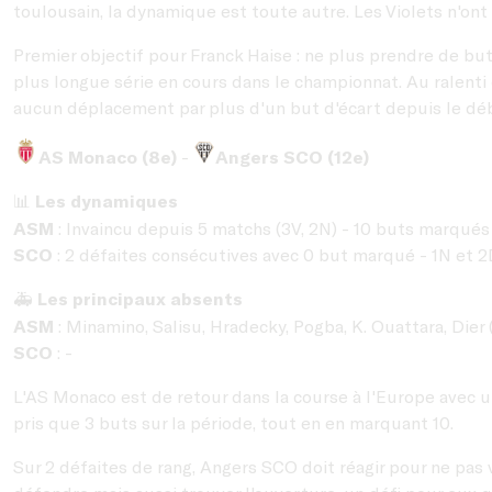
toulousain, la dynamique est toute autre. Les Violets n'ont
Premier objectif pour Franck Haise : ne plus prendre de but
plus longue série en cours dans le championnat. Au ralenti 
aucun déplacement par plus d'un but d'écart depuis le dé
AS Monaco (8e)
-
Angers SCO (12e)
Les dynamiques
📊
ASM
: Invaincu depuis 5 matchs (3V, 2N) - 10 buts marqués s
SCO
: 2 défaites consécutives avec 0 but marqué - 1N et
Les principaux absents
🚑
ASM
: Minamino, Salisu, Hradecky, Pogba, K. Ouattara, Dier 
SCO
: -
L'AS Monaco est de retour dans la course à l'Europe avec u
pris que 3 buts sur la période, tout en en marquant 10.
Sur 2 défaites de rang, Angers SCO doit réagir pour ne pas v