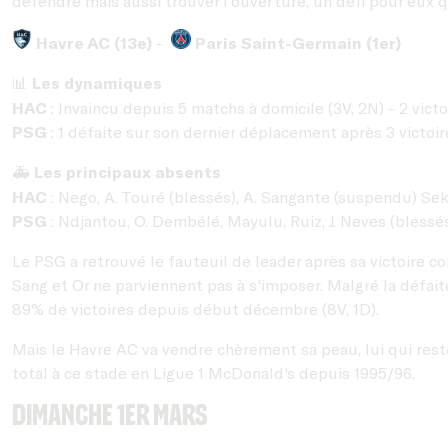
défendre mais aussi trouver l'ouverture, un défi pour eux 
Havre AC (13e)
-
Paris Saint-Germain (1er)
Les dynamiques
📊
HAC
: Invaincu depuis 5 matchs à domicile (3V, 2N) - 2 victo
PSG
: 1 défaite sur son dernier déplacement après 3 victoire
Les principaux absents
🚑
HAC
: Nego, A. Touré (blessés), A. Sangante (suspendu) Sek
PSG
: Ndjantou, O. Dembélé, Mayulu, Ruiz, J. Neves (blessé
Le PSG a retrouvé le fauteuil de leader après sa victoire co
Sang et Or ne parviennent pas à s'imposer. Malgré la défai
89% de victoires depuis début décembre (8V, 1D).
Mais le Havre AC va vendre chèrement sa peau, lui qui reste
total à ce stade en Ligue 1 McDonald's depuis 1995/96.
dimanche 1er mars