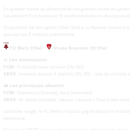
En grande forme au Moustoir (et en grande forme en général
(seulement 2 victoires en 19 confrontations en championnat
En position de barragiste (16e), l'AJA a vu Nantes revenir à
que sur les 5 matchs précédents.
FC Metz (18e)
-
Stade Brestois 29 (11e)
Les dynamiques
📊
FCM
: 11 matchs sans victoire (2N, 9D)
SB29
: Invaincu depuis 4 matchs (2V, 2N) - pas de victoire s
Les principaux absents
🚑
FCM
: Stambouli (blessé), Hein (incertain)
SB29
: M. Baldé (blessé), Labeau-Lascary, J. Diaz (incertains
Lanterne rouge, le FC Metz n'a plus gagné depuis 11 match
escompté.
En face, le SB29 est sur une dynamique intéressante mais 