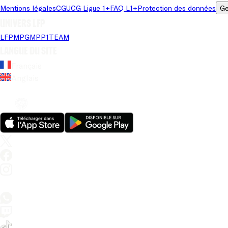
Mentions légales
CGU
CG Ligue 1+
FAQ L1+
Protection des données
Ge
Univers LFP
LFP
MPG
MPP
1TEAM
Langue du site
Français
Anglais