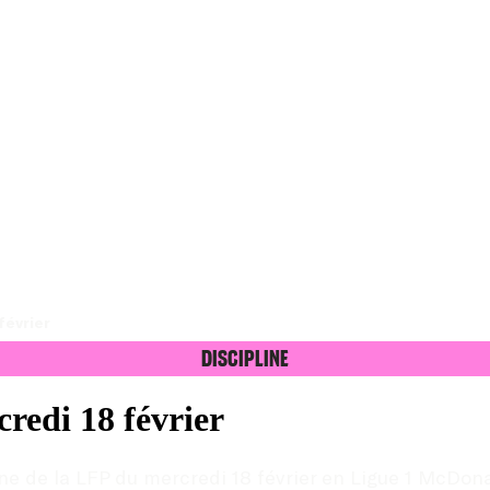
février
Discipline
credi 18 février
ne de la LFP du mercredi 18 février en Ligue 1 McDona