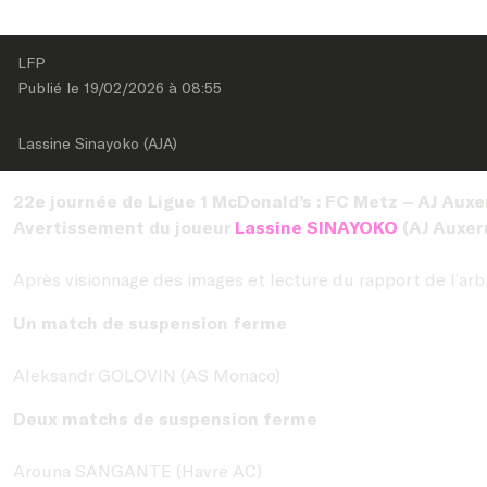
LFP
Publié le 
19/02/2026
 à 
08:55
Lassine Sinayoko (AJA)
22e journée de Ligue 1 McDonald’s : FC Metz – AJ Auxe
Avertissement du joueur
Lassine SINAYOKO
(AJ Auxer
Après visionnage des images et lecture du rapport de l’arbi
Un match de suspension ferme
Aleksandr GOLOVIN (AS Monaco)
Deux matchs de suspension ferme
Arouna SANGANTE (Havre AC)