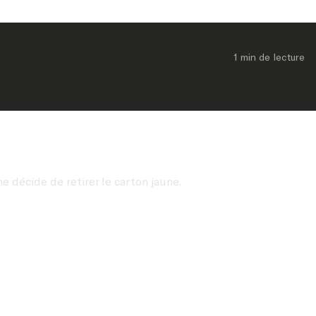
1 min
 de lecture
e décide de retirer le carton jaune.