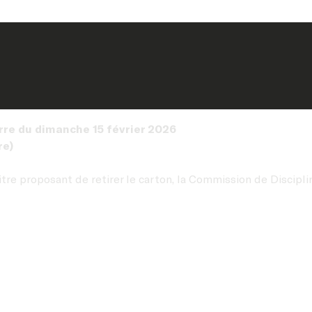
rre du dimanche 15 février 2026
re)
tre proposant de retirer le carton, la Commission de Disciplin