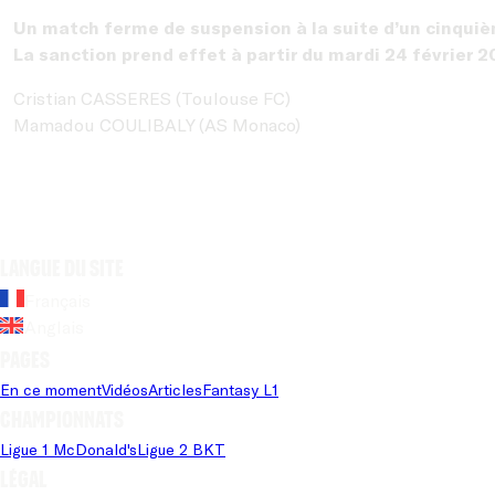
Un match ferme de suspension à la suite d’un cinquiè
La sanction prend effet à partir du mardi 24 février 
Cristian CASSERES (Toulouse FC)
Mamadou COULIBALY (AS Monaco)
Langue du site
Français
Anglais
Pages
En ce moment
Vidéos
Articles
Fantasy L1
Championnats
Ligue 1 McDonald's
Ligue 2 BKT
Légal