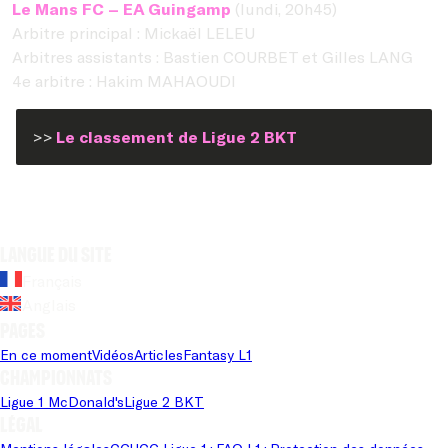
Le Mans FC – EA Guingamp
(lundi, 20h45)
Arbitre principal : Mickaël LELEU
Arbitres assistants : Bastien COURBET et Gilles LANG
4e arbitre : Hakim MAHAOUDI
>>
Le classement de Ligue 2 BKT
Langue du site
Français
Anglais
Pages
En ce moment
Vidéos
Articles
Fantasy L1
Championnats
Ligue 1 McDonald's
Ligue 2 BKT
Légal