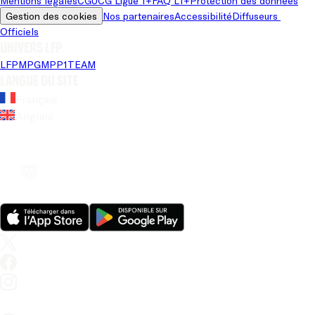
Mentions légales
CGU
CG Ligue 1+
FAQ L1+
Protection des données
Gestion des cookies
Nos partenaires
Accessibilité
Diffuseurs 
Officiels
Univers LFP
LFP
MPG
MPP
1TEAM
Langue du site
Français
Anglais