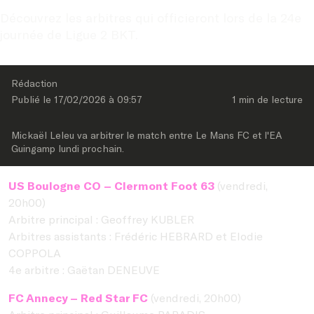
Découvrez les arbitres qui officieront lors de la 24e 
journée de Ligue 2 BKT.
Rédaction
Publié le 
17/02/2026
 à 
09:57
1 min
 de lecture
Mickaël Leleu va arbitrer le match entre Le Mans FC et l'EA 
Guingamp lundi prochain.
US Boulogne CO – Clermont Foot 63
(vendredi,
20h00)
Arbitre principal : Geoffrey KUBLER
Arbitres assistants : Frédéric HEBRARD et Elodie
COPPOLA
4e arbitre : Gaëtan DENEUVE
FC Annecy – Red Star FC
(vendredi, 20h00)