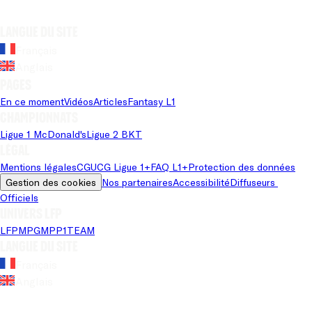
Langue du site
Français
Anglais
Pages
En ce moment
Vidéos
Articles
Fantasy L1
Championnats
Ligue 1 McDonald's
Ligue 2 BKT
Légal
Mentions légales
CGU
CG Ligue 1+
FAQ L1+
Protection des données
Gestion des cookies
Nos partenaires
Accessibilité
Diffuseurs 
Officiels
Univers LFP
LFP
MPG
MPP
1TEAM
Langue du site
Français
Anglais