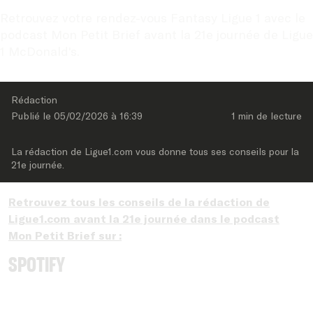
Retrouvez votre rendez-vous Fantasy Ligue 1 avec le 
podcast Mon Petit Brief avant la 21e journée de Ligue 
1 McDonald's.
Rédaction
Publié le 
05/02/2026
 à 
16:39
1 min
 de lecture
La rédaction de Ligue1.com vous donne tous ses conseils pour la 
21e journée.
Retrouvez tous les conseils de la rédaction de
Ligue1.com avant la 21e journée dans le podcast
Mon Petit Brief sur :
Spotify