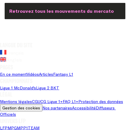
Retrouvez tous les mouvements du mercato
Langue du site
Français
Anglais
Pages
En ce moment
Vidéos
Articles
Fantasy L1
Championnats
Ligue 1 McDonald's
Ligue 2 BKT
Légal
Mentions légales
CGU
CG Ligue 1+
FAQ L1+
Protection des données
Gestion des cookies
Nos partenaires
Accessibilité
Diffuseurs 
Officiels
Univers LFP
LFP
MPG
MPP
1TEAM