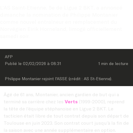
L’AS Saint-Etienne, 5e de Ligue 2 BKT, a annoncé 
dimanche la nomination de Philippe Montanier 
comme nouvel entraîneur en remplacement du 
Norvégien Eirik Horneland, limogé officiellement 
samedi soir.
AFP
Publié le 
02/02/2026
 à 
08:31
1 min
 de lecture
Philippe Montanier rejoint l'ASSE (crédit : AS St-Etienne).
Âgé de 61 ans, Montanier, ancien gardien de but qui a
terminé sa carrière chez les
Verts
(1999-2000), reprend
la tête de l’équipe stéphanoise en Ligue 2 BKT. Le
tacticien était libre de tout contrat depuis son départ de
Toulouse en juin 2023. Son contrat court jusqu’à la fin de
la saison avec une année supplémentaire en option.