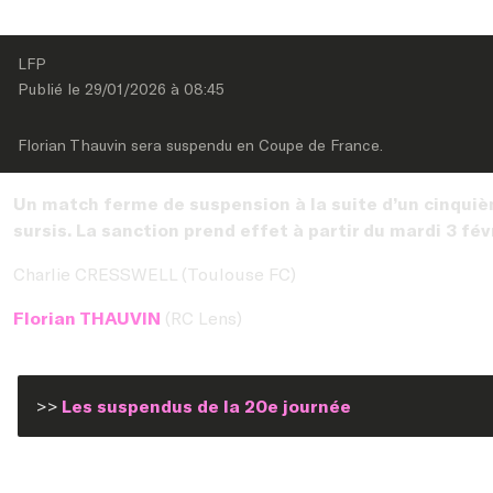
LFP
Publié le 
29/01/2026
 à 
08:45
Florian Thauvin sera suspendu en Coupe de France.
Un match ferme de suspension à la suite d’un cinqui
sursis. La sanction prend effet à partir du mardi 3 fé
Charlie CRESSWELL (Toulouse FC)
Florian THAUVIN
(RC Lens)
>>
Les suspendus de la 20e journée