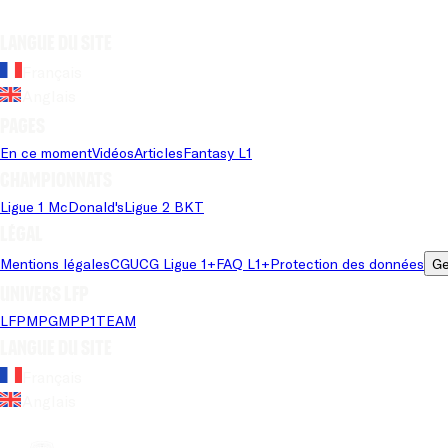
Langue du site
Français
Anglais
Pages
En ce moment
Vidéos
Articles
Fantasy L1
Championnats
Ligue 1 McDonald's
Ligue 2 BKT
Légal
Mentions légales
CGU
CG Ligue 1+
FAQ L1+
Protection des données
Ge
Univers LFP
LFP
MPG
MPP
1TEAM
Langue du site
Français
Anglais