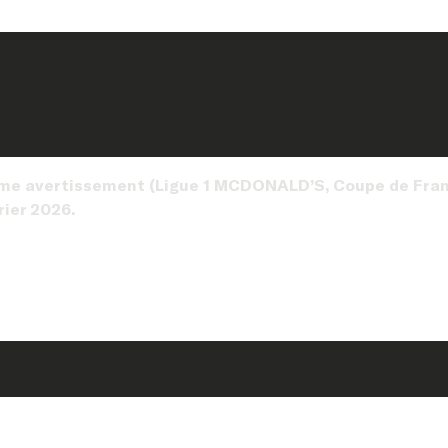
ème avertissement (Ligue 1 MCDONALD’S, Coupe de Fran
vrier 2026.