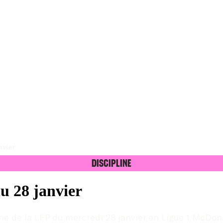
nvier
Discipline
du 28 janvier
ne de la LFP du mercredi 28 janvier en Ligue 1 McDona