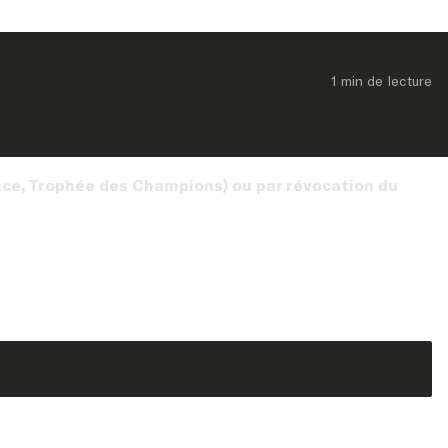
1 min
 de lecture
ce, Trophée des Champions) ou par révocation du