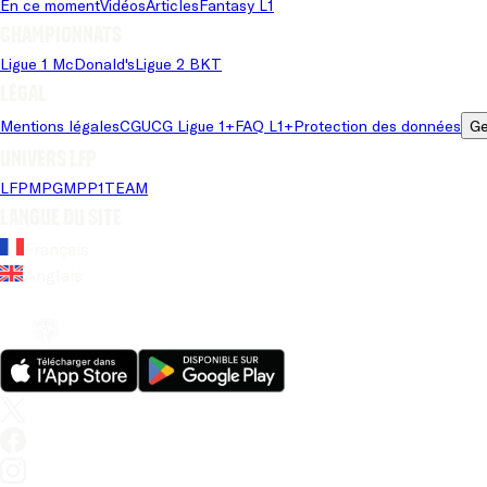
En ce moment
Vidéos
Articles
Fantasy L1
Championnats
Ligue 1 McDonald's
Ligue 2 BKT
Légal
Mentions légales
CGU
CG Ligue 1+
FAQ L1+
Protection des données
Ge
Univers LFP
LFP
MPG
MPP
1TEAM
Langue du site
Français
Anglais