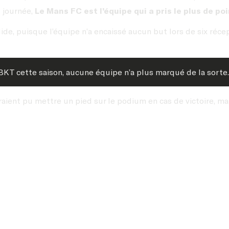
e
journée,
Le Mans FC est l’équipe qui a pris le plus de poi
e, puisque l’équipe n’a encaissé aucun but lors de six réce
 BKT cette saison, aucune équipe n’a plus marqué de la sorte.
aient pu mettre un pied sur le podium en cas de victoire, mai