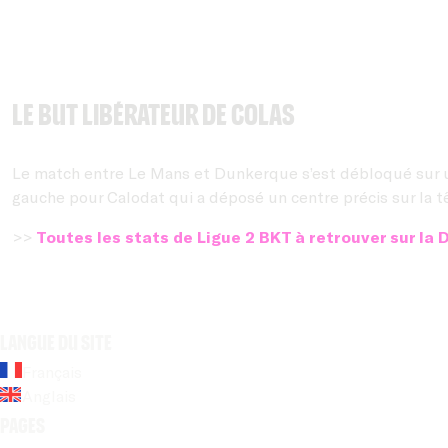
Le but libérateur de Colas
Le match entre Le Mans et Dunkerque s’est débloqué sur un
gauche pour Calodat qui a déposé un centre précis sur la t
>>
Toutes les stats de Ligue 2 BKT à retrouver sur la 
Langue du site
Français
Anglais
Pages