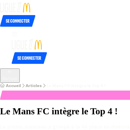
Se connecter
Se connecter
Retour
Accueil
Articles
Le Mans FC intègre le Top 4 !
Le Mans FC intègre le Top 4 !
Le promu manceau a grimpé à la 4e place en dominant l