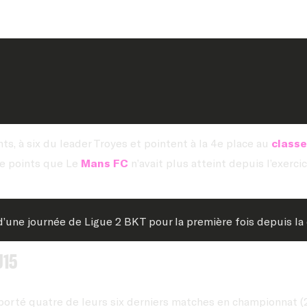
s, à six du leader Troyes et pointent à la 4e place au
class
de points que Le
Mans FC
n’avait plus atteint depuis l’exerci
d’une journée de Ligue 2 BKT pour la première fois depuis la d
J15
porté quatre de leurs six derniers matches en championnat (