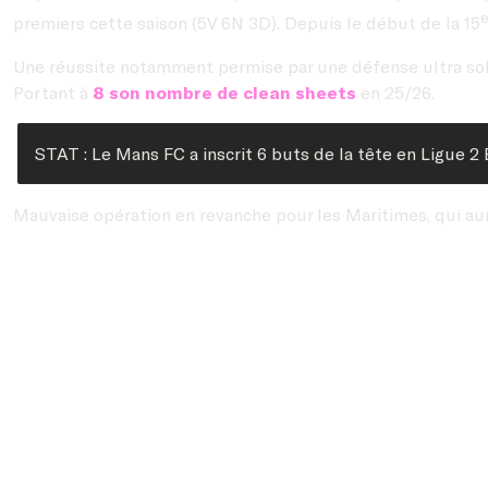
premiers cette saison (5V 6N 3D). Depuis le début de la 15
Une réussite notamment permise par une défense ultra solid
Portant à
8 son nombre de clean sheets
en 25/26.
STAT : Le Mans FC a inscrit 6 buts de la tête en Ligue 2
Mauvaise opération en revanche pour les Maritimes, qui aur