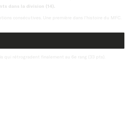
nts dans la division (14).
ptions consécutives. Une première dans l’histoire du MFC.
s qui rétrogradent finalement au 6e rang (33 pts).