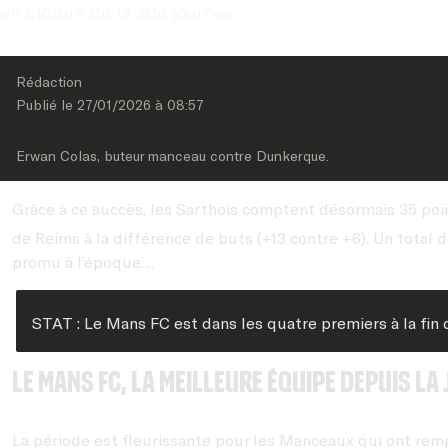
en clôture de la 20e journée.
Rédaction
Publié le 
27/01/2026
 à 
08:57
Erwan Colas, buteur manceau contre Dunkerque.
Grâce à ce succès, les Sarthois comptent désormais 35 point
de Reims à la différence de buts (+13 contre +6). Un total 
promu à l’époque…
STAT : Le Mans FC est dans les quatre premiers à la fin 
Le Mans FC, la meilleure équipe depuis la 
La période est fleurissante pour les Manceaux qui ont rem