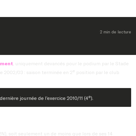
2 min
 de lecture
ement
, uniquement devancés pour le podium par le Stade
e
ce 2002/03 : saison terminée en 2
position par le club
e
ernière journée de l’exercice 2010/11 (4
).
2N), soit seulement un de moins que lors de ses 14