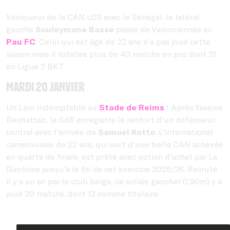
Vainqueur de la CAN U23 avec le Sénégal, le latéral
gauche
Souleymane Basse
passe de Valenciennes au
Pau FC
. Celui qui est âgé de 22 ans n'a pas joué cette
saison mais il totalise plus de 40 matchs en pro dont 21
en Ligue 2 BKT.
MArdi 20 janvier
Un Lion Indomptable au
Stade de Reims
! Après Yassine
Benhattab, le SdR enregistre le renfort d'un défenseur
central avec l'arrivée de
Samuel Kotto
. L'international
camerounais de 22 ans, qui sort d'une belle CAN achevée
en quarts de finale, est prêté avec option d'achat par La
Gantoise jusqu'à la fin de cet exercice 2025/26. Recruté
il y a un an par le club belge, ce solide gaucher (1,90m) y a
joué 20 matchs, dont 13 comme titulaire.