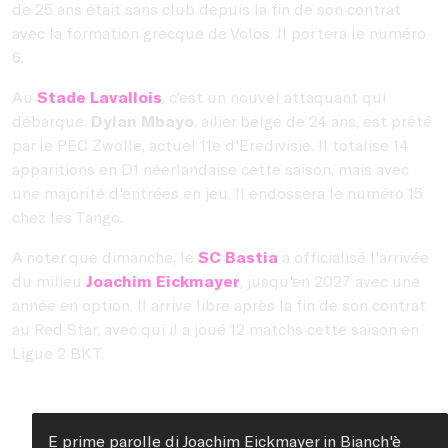
de 25 ans était sans club depuis la fin de son contrat
avec la formation grecque de Volos. Il portera le numéro
6.
Au
Stade Lavallois
, c'est un nouvel attaquant qui
débarque.
Dylan Mbayo
, ailier belge de 24 ans, est prêté
par le PEC Zwolle, actuel 11e d'Eredivisie. Il totalise 14
apparitions en D1 néerlandaise cette saison, mais avec
une majorité d'entrées en jeu. Il endossera le numéro 15
chez les Tango.
A noter que dimanche, le
SC Bastia
a officialisé l'arrivée
du milieu
Joachim Eickmayer
, jusqu'en 2027 avec une
année en option. Il arrive libre après la fin de son contrat
au Red Star, avec qui il a joué 12 matchs cette saison en
Ligue 2 BKT.
E prime parolle di Joachim Eickmayer in Bianch'è