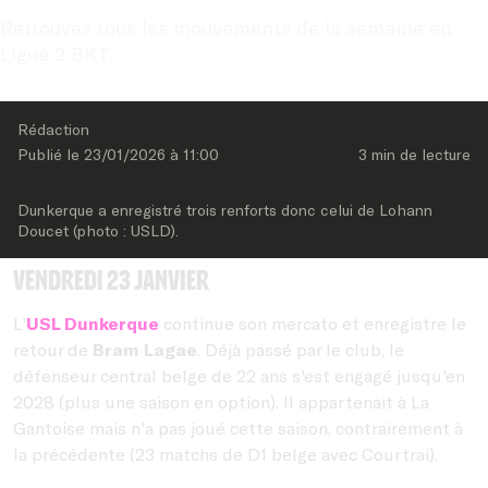
Retrouvez tous les mouvements de la semaine en 
Ligue 2 BKT.
Rédaction
Publié le 
23/01/2026
 à 
11:00
3 min
 de lecture
Dunkerque a enregistré trois renforts donc celui de Lohann 
Doucet (photo : USLD).
Vendredi 23 janvier
L'
USL Dunkerque
continue son mercato et enregistre le
retour de
Bram Lagae
. Déjà passé par le club, le
défenseur central belge de 22 ans s'est engagé jusqu'en
2028 (plus une saison en option). Il appartenait à La
Gantoise mais n'a pas joué cette saison, contrairement à
la précédente (23 matchs de D1 belge avec Courtrai).