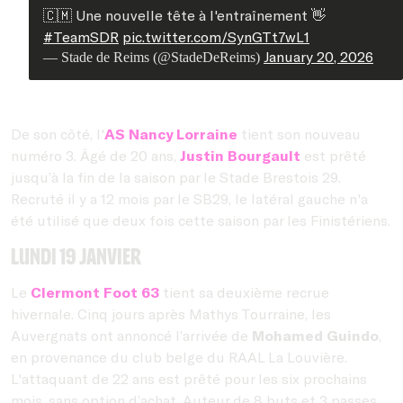
🇨🇲 Une nouvelle tête à l'entraînement 👋
#TeamSDR
pic.twitter.com/SynGTt7wL1
January 20, 2026
— Stade de Reims (@StadeDeReims)
De son côté, l'
AS Nancy Lorraine
tient son nouveau
numéro 3. Âgé de 20 ans,
Justin Bourgault
est prêté
jusqu’à la fin de la saison par le Stade Brestois 29.
Recruté il y a 12 mois par le SB29, le latéral gauche n'a
été utilisé que deux fois cette saison par les Finistériens.
Lundi 19 janvier
Le
Clermont Foot 63
tient sa deuxième recrue
hivernale. Cinq jours après Mathys Tourraine, les
Auvergnats ont annoncé l’arrivée de
Mohamed Guindo
,
en provenance du club belge du RAAL La Louvière.
L'attaquant de 22 ans est prêté pour les six prochains
mois, sans option d’achat. Auteur de 8 buts et 3 passes