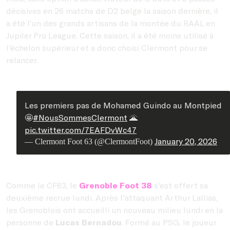
décisives en 26 matchs de D2 belge la saison dernière, il
a été l’un des grands artisans de la montée du RAAL en
Jupiler Pro League. Cette saison, il a été moins utilisé à
l'échelon supérieur et a donc choisi Clermont pour se
relancer.
Les premiers pas de Mohamed Guindo au Montpied
🤩
#NousSommesClermont
🌋
pic.twitter.com/7EAFDvWc47
January 20, 2026
— Clermont Foot 63 (@ClermontFoot)
Comme le CF63, le
Grenoble Foot 38
s'est offert sa
deuxième recrue lundi. Après l'attaquant Arthur Lallias,
les Grenoblois ont accueilli un nouveau milieu lundi en la
personne de
Lucas Bernadou
. Formé au PSG, le joueur