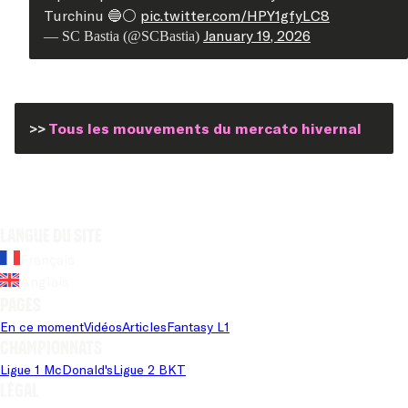
Turchinu 🔵⚪️
pic.twitter.com/HPY1gfyLC8
January 19, 2026
— SC Bastia (@SCBastia)
>>
Tous les mouvements du mercato hivernal
Langue du site
Français
Anglais
Pages
En ce moment
Vidéos
Articles
Fantasy L1
Championnats
Ligue 1 McDonald's
Ligue 2 BKT
Légal