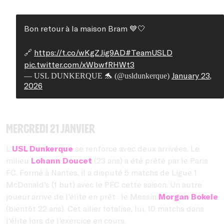
Bon retour à la maison Bram 💙🤍
🔗
https://t.co/wKgZJig9AD
#TeamUSLD
pic.twitter.com/xWbwfRHWt3
January 23,
— USL DUNKERQUE 🐬 (@usldunkerque)
2026
Mercredi 21 janvier
L'
USL Dunkerque
se renforce avec deux arrivées. Le
milieu
Lohann Doucet
(23 ans) a été prêté par le Paris
FC. Formé à Nantes, il a disputé 5 matchs de Ligue 1
McDonald's (1 but) avec le PFC cette saison. Un autre
joueur arrive de l'élite en prêt : le Messin
Morgan Bokele
(bientôt 22 ans). Cet ailier totalise, lui, 10 matchs dans
l'élite lors de l'exercice en cours.