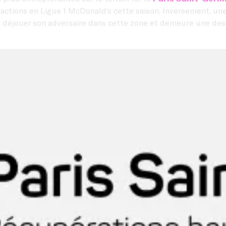
s actions en Ligue 1 McDonald’s cette saison. Inversement, u
ire déjouer son adversaire dans cette zone et demeure une de