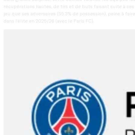
récupérations hautes, de tirs et de buts faisant suite à ce
jeu que ses adversaires (55.3% de possession), peine à fa
dans l’élite en 2025/26 (avec le Paris FC).