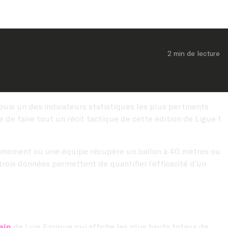
2 min
 de lecture
is un des indicateurs statistiques les plus pertinents
 de faire tout un récit tactique de cette édition de Ligue 1
u moment où une équipe récupère un ballon à 40 mètres ou
 trois données permettent de quantifier l’efficacité d’un
ain
de Luis Enrique qui affiche les plus hauts totaux de