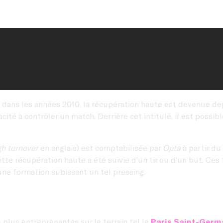
ans les années 2010, la récupération haute est devenue depu
 à contrôler un match. Derrière cet intitulé, il est possible
gh turnover
en anglais) est comptabilisée par
Opta
à partir d
ette récupération haute a été suivie d’un tir ou d’un but. Ces
’une formation subissant un tel pressing.
 plus entreprenantes sur le terrain tel le
Paris Saint-Germ