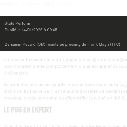
analyser la Ligue 1 McDonald’s.
Stats Perform
Publié le 
14/01/2026
 à 
09:45
Benjamin Pavard (OM) résiste au pressing de Frank Magri (TFC)
Composante essentielle du « gegenpressing » qui émergea d
pour comprendre le comportement d’une équipe et sa capacité
McDonald’s.
Sa définition est assez simple : une récupération haute (
Hi
moins du but adverse. Il est ensuite possible de savoir si c
pressing loin de son camp ou d’identifier la vulnérabilité d
Le PSG en expert
Sans grande surprise, cette donnée valorise les équipes les