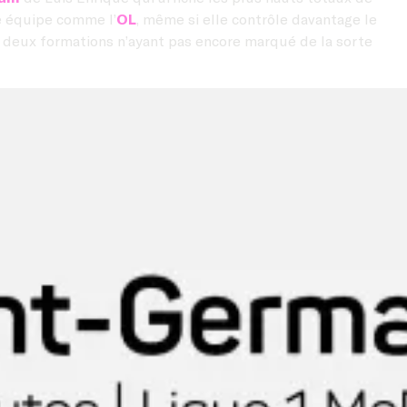
ne équipe comme l’
OL
, même si elle contrôle davantage le
s deux formations n’ayant pas encore marqué de la sorte