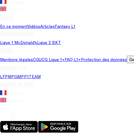
Français
Anglais
Pages
En ce moment
Vidéos
Articles
Fantasy L1
Championnats
Ligue 1 McDonald's
Ligue 2 BKT
Légal
Mentions légales
CGU
CG Ligue 1+
FAQ L1+
Protection des données
Ge
Univers LFP
LFP
MPG
MPP
1TEAM
Langue du site
Français
Anglais