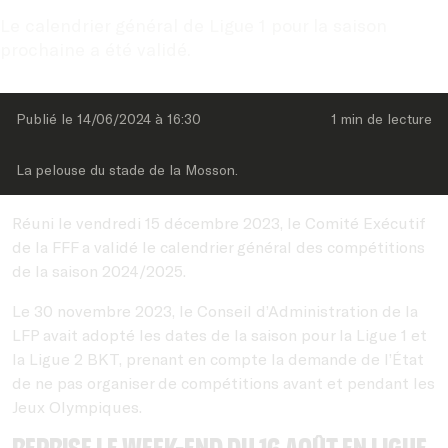
Le calendrier général de Ligue 1 pour la saison 
prochaine a été validé.
Publié le 
14/06/2024
 à 
16:30
1 min
 de lecture
La pelouse du stade de la Mosson.
Réuni le vendredi 15 décembre 2023, le Comité Exécutif
de la FFF a validé le calendrier général des compétitions
de la saison 2024/2025.
Le 30 novembre 2023, le Conseil d’Administration de la
LFP avait adopté les dates de la saison pour la Ligue 1 et
la Ligue 2 BKT, prenant en compte la demande de l’État
de ne pas organiser de compétitions avant et pendant les
Jeux Olympiques.