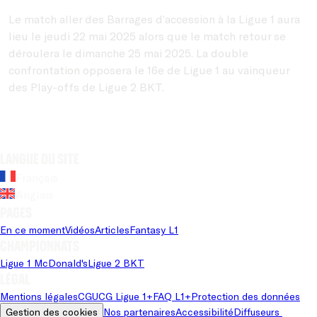
Le match aller des Barrages d’accession à la Ligue 1 aura
lieu le jeudi 22 mai 2025 alors que le match retour se
déroulera le dimanche 25 mai 2025. La double
confrontation opposera le 16e de Ligue 1 au vainqueur
des Play-offs de Ligue 2 BKT.
Langue du site
Français
Anglais
Pages
En ce moment
Vidéos
Articles
Fantasy L1
Championnats
Ligue 1 McDonald's
Ligue 2 BKT
Légal
Mentions légales
CGU
CG Ligue 1+
FAQ L1+
Protection des données
Gestion des cookies
Nos partenaires
Accessibilité
Diffuseurs 