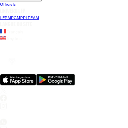
Officiels
Univers LFP
LFP
MPG
MPP
1TEAM
Langue du site
Français
Anglais