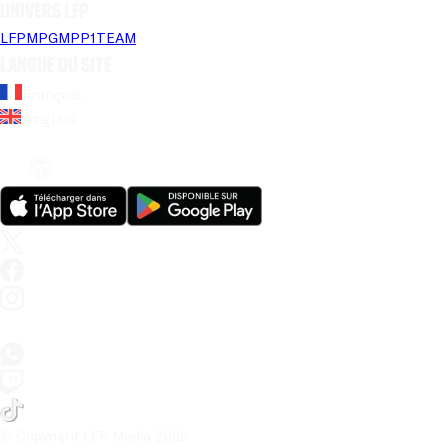
Univers LFP
LFP
MPG
MPP
1TEAM
Langue du site
Français
Anglais
© Copyright LFP Media 
2026