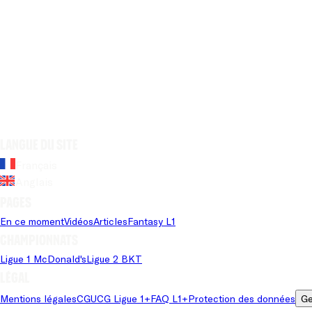
Langue du site
Français
Anglais
Pages
En ce moment
Vidéos
Articles
Fantasy L1
Championnats
Ligue 1 McDonald's
Ligue 2 BKT
Légal
Mentions légales
CGU
CG Ligue 1+
FAQ L1+
Protection des données
Ge