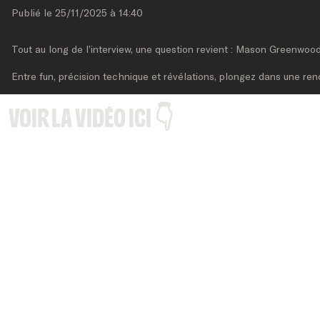
Publié le 
25/11/2025
 à 
14:40
Tout au long de l’interview, une question revient : Mason Greenwood 
Entre fun, précision technique et révélations, plongez dans une re
VOIR LA VID
É
O ICI 👇