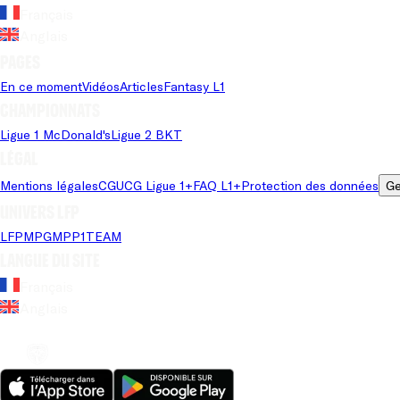
Français
Anglais
Pages
En ce moment
Vidéos
Articles
Fantasy L1
Championnats
Ligue 1 McDonald's
Ligue 2 BKT
Légal
Mentions légales
CGU
CG Ligue 1+
FAQ L1+
Protection des données
Ge
Univers LFP
LFP
MPG
MPP
1TEAM
Langue du site
Français
Anglais