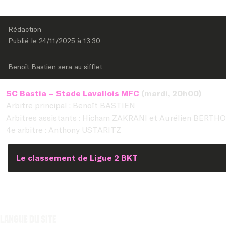
Rédaction
Publié le 
24/11/2025
 à 
13:30
Benoît Bastien sera au sifflet.
SC Bastia – Stade Lavallois MFC
(mardi, 20h00)
Arbitre principal : Benoît BASTIEN
Arbitres assistants : Hicham ZAKRANI et Aurélien BERT
4e arbitre : Anthony USTARITZ
Le classement de Ligue 2 BKT
Langue du site