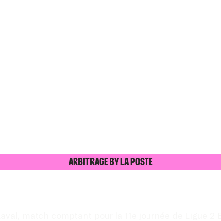
Arbitrage by La Poste
-Laval, match comptant pour la 11e journée de Ligue 2 