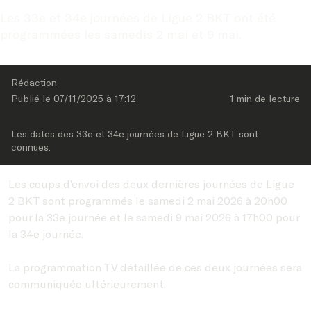
Les 33e et 34e journées de Ligue 2 BKT ont été 
programmées les samedis 2 mai et 9 mai.
Rédaction
Publié le 
07/11/2025
 à 
17:12
1 min
 de lecture
Les dates des 33e et 34e journées de Ligue 2 BKT sont 
connues.
Les coups d’envoi des deux dernières journées de Ligue
2 BKT sont programmés le samedi 2 mai 2026 à 20h00
pour la 33e journée et le samedi 9 mai 2026 à 17h00 pour
la 34e journée.
La programmation TV détaillée de ces deux journées sera
communiquée ultérieurement.