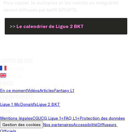
Pour rappel, le multiplex et les matchs en intégralité
seront diffusés par beIN SPORTS.
>>
Le calendrier de Ligue 2 BKT
Langue du site
Français
Anglais
Pages
En ce moment
Vidéos
Articles
Fantasy L1
Championnats
Ligue 1 McDonald's
Ligue 2 BKT
Légal
Mentions légales
CGU
CG Ligue 1+
FAQ L1+
Protection des données
Gestion des cookies
Nos partenaires
Accessibilité
Diffuseurs 
Officiels