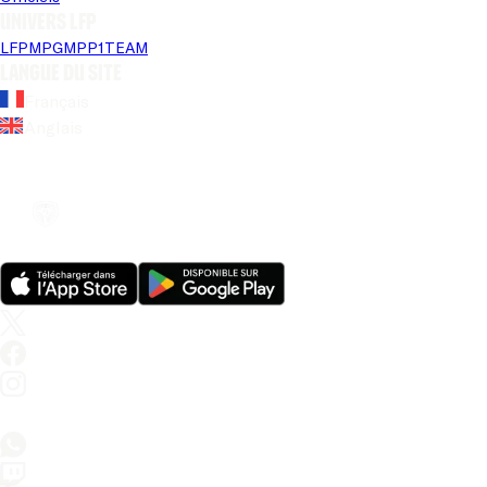
Univers LFP
LFP
MPG
MPP
1TEAM
Langue du site
Français
Anglais