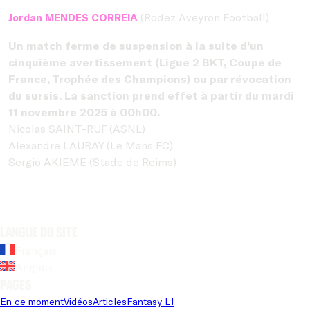
(Rodez Aveyron Football)
Jordan MENDES CORREIA
Un match ferme de suspension à la suite d’un
cinquième avertissement (Ligue 2 BKT, Coupe de
France, Trophée des Champions) ou par révocation
du sursis. La sanction prend effet à partir du mardi
11 novembre 2025 à 00h00.
Nicolas SAINT-RUF (ASNL)
Alexandre LAURAY (Le Mans FC)
Sergio AKIEME (Stade de Reims)
Langue du site
Français
Anglais
Pages
En ce moment
Vidéos
Articles
Fantasy L1