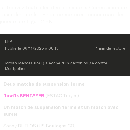
Retrouvez toutes les décisions de la Commission de 
Discipline de la LFP de ce mercredi concernant les 
joueurs de Ligue 2 BKT.
LFP
Publié le 
06/11/2025
 à 
08:15
1 min
 de lecture
Jordan Mendes (RAF) a écopé d'un carton rouge contre 
Montpellier.
Deux matchs de suspension ferme
Tawfik BENTAYEB
(ESTAC Troyes)
Un match de suspension ferme et un match avec
sursis
Sonny DUFLOS (US Boulogne CO)