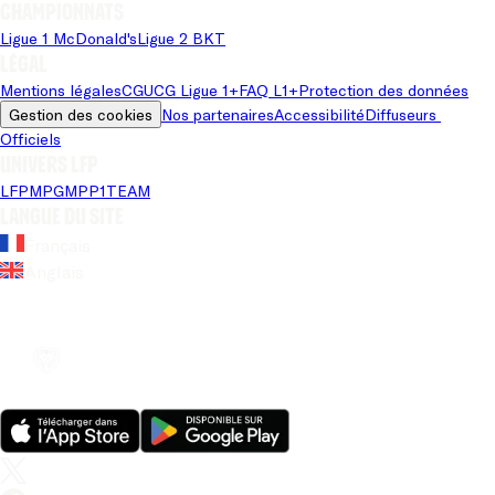
Championnats
Ligue 1 McDonald's
Ligue 2 BKT
Légal
Mentions légales
CGU
CG Ligue 1+
FAQ L1+
Protection des données
Gestion des cookies
Nos partenaires
Accessibilité
Diffuseurs 
Officiels
Univers LFP
LFP
MPG
MPP
1TEAM
Langue du site
Français
Anglais