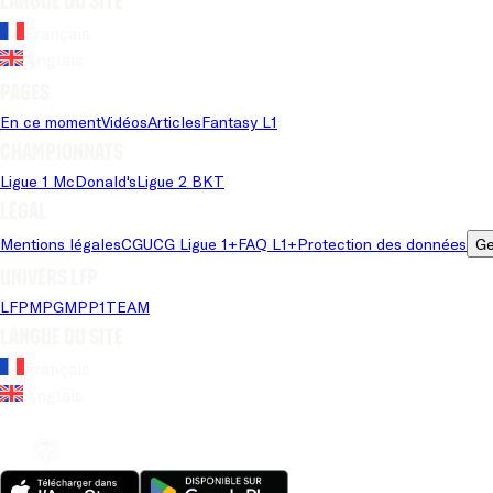
Langue du site
Français
Anglais
Pages
En ce moment
Vidéos
Articles
Fantasy L1
Championnats
Ligue 1 McDonald's
Ligue 2 BKT
Légal
Mentions légales
CGU
CG Ligue 1+
FAQ L1+
Protection des données
Ge
Univers LFP
LFP
MPG
MPP
1TEAM
Langue du site
Français
Anglais