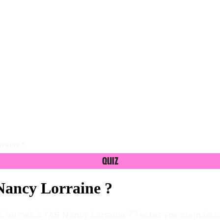
rraine ?
Quiz
 Nancy Lorraine ?
té formés à l'AS Nancy Lorraine ? Testez vos connaiss