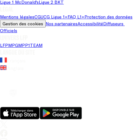
Ligue 1 McDonald's
Ligue 2 BKT
Légal
Mentions légales
CGU
CG Ligue 1+
FAQ L1+
Protection des données
Gestion des cookies
Nos partenaires
Accessibilité
Diffuseurs 
Officiels
Univers LFP
LFP
MPG
MPP
1TEAM
Langue du site
Français
Anglais