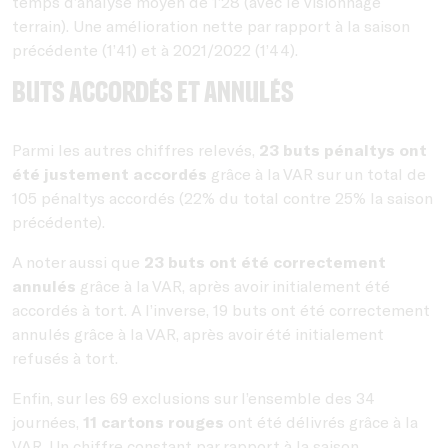
temps d’analyse moyen de 1’28 (avec le visionnage
terrain). Une amélioration nette par rapport à la saison
précédente (1’41) et à 2021/2022 (1’44).
Buts accordés et annulés
Parmi les autres chiffres relevés,
23 buts pénaltys ont
été justement accordés
grâce à la VAR sur un total de
105 pénaltys accordés (22% du total contre 25% la saison
précédente).
A noter aussi que
23 buts ont été correctement
annulés
grâce à la VAR, après avoir initialement été
accordés à tort. A l’inverse, 19 buts ont été correctement
annulés grâce à la VAR, après avoir été initialement
refusés à tort.
Enfin, sur les 69 exclusions sur l’ensemble des 34
journées,
11 cartons rouges
ont été délivrés grâce à la
VAR. Un chiffre constant par rapport à la saison