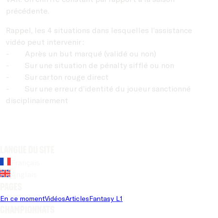
précédente.
Rappel, les 4 situations dans lesquelles l’assistance
vidéo peut intervenir :
- Après un but marqué (validé ou non)
- Sur une situation de pénalty sifflé ou non
- Sur carton rouge direct
- Sur une erreur d’identité du joueur sanctionné
disciplinairement
Langue du site
Français
Anglais
Pages
En ce moment
Vidéos
Articles
Fantasy L1
Championnats