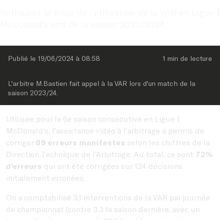
Retrouvez le bilan de l’utilisation de la VAR en Ligue 1 
McDonald's lors de la saison 2023/2024.
Publié le 
19/06/2024
 à 
08:58
1 min
 de lecture
L'arbitre M.Bastien fait appel à la VAR lors d'un match de la 
saison 2023/24.
Utilisée pour la 6e saison consécutive en Ligue 1
McDonald's, l’assistance vidéo à l’arbitrage a permis de
corriger
89 erreurs manifestes
selon les chiffres de la
Direction Technique de l’Arbitrage. Au total, ce sont
72%
d’erreurs
qui ont été corrigées sur 124 décisions
initialement erronées.
On a comptabilisé 3,1 interventions de la VAR par journée
de championnat (contre 3,3 la saison dernière, avec un