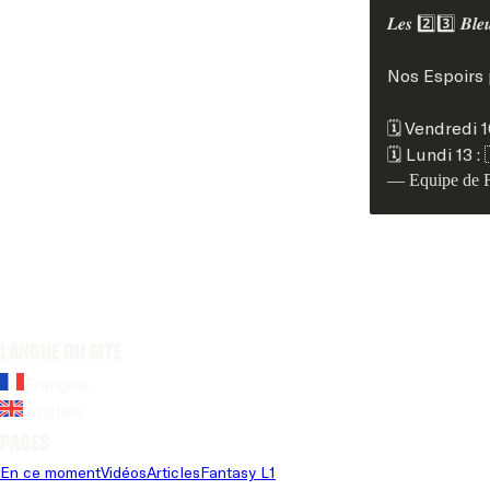
𝑳𝒆𝒔 2️⃣3️⃣ 𝑩𝒍𝒆𝒖𝒆
Nos Espoirs 
🗓️ Vendredi 
🗓️ Lundi 13 
— Equipe de 
Langue du site
Français
Anglais
Pages
En ce moment
Vidéos
Articles
Fantasy L1