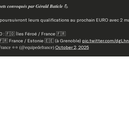
𝒕𝒔 𝒄𝒐𝒏𝒗𝒐𝒒𝒖𝒆́𝒔 𝒑𝒂𝒓 𝑮𝒆́𝒓𝒂𝒍𝒅 𝑩𝒂𝒕𝒊𝒄𝒍𝒆 💪
poursuivront leurs qualifications au prochain EURO avec 2 ma
10 : 🇫🇴 Îles Féroé / France 🇫🇷
: 🇫🇷 France / Estonie 🇪🇪 (à Grenoble)
pic.twitter.com/dgLh
October 2, 2025
France ⭐⭐ (@equipedefrance)