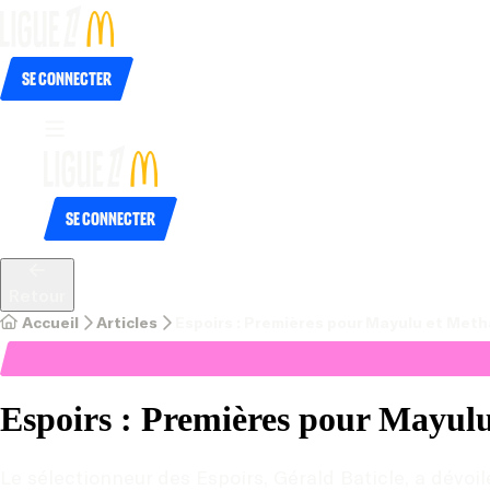
Se connecter
Se connecter
Retour
Accueil
Articles
Espoirs : Premières pour Mayulu et Meth
Espoirs : Premières pour Mayulu
Le sélectionneur des Espoirs, Gérald Baticle, a dévoil