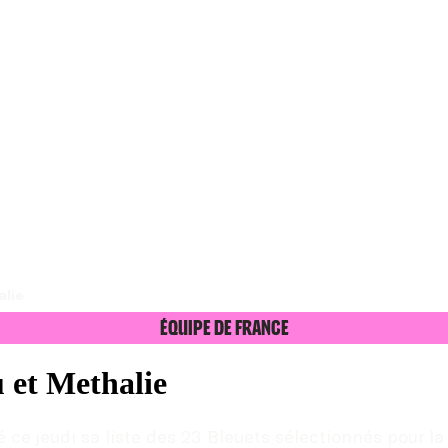
alie
Équipe de France
 et Methalie
é ce jeudi sa liste des 23 Bleuets sélectionnés pour la