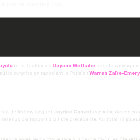
é pour la première fois.
ayulu
et le Toulousain
Dayann Methalie
ont été convoqués 
e autre surprise en rappelant le Parisien
Warren Zaïre-Emery
rfait de Jérémy Jacquet,
Jaydee Canvot
enchaîne de son côté
etenus par rapport à la liste précédente. Au total, 12 joueu
tégorie après leur victoire face à la Serbie (3-0), les Bleuet