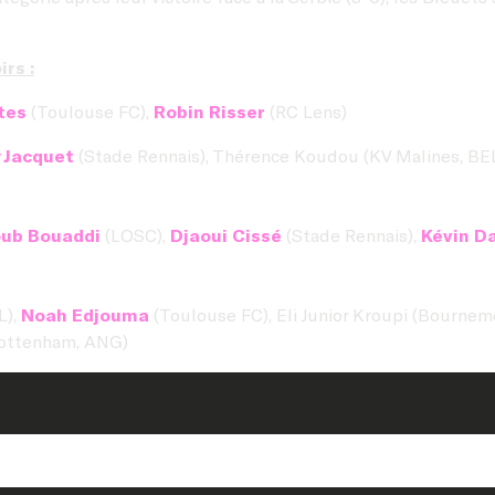
rs :
tes
(Toulouse FC),
Robin Risser
(RC Lens)
 Jacquet
(Stade Rennais), Thérence Koudou (KV Malines, BEL
ub Bouaddi
(LOSC),
Djaoui Cissé
(Stade Rennais),
Kévin D
L),
Noah Edjouma
(Toulouse FC), Eli Junior Kroupi (Bourne
Tottenham, ANG)