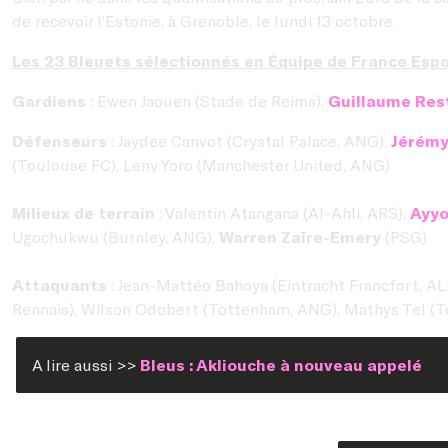
de recevoir l’Estonie, à Grenoble, le lundi 13 octobre.
Les 23 Bleuets sélectionnés en Équipe de France Espoi
Gardiens
: Ewen Jaouen (Stade de Reims),
Guillaume Res
Défenseurs
: Jaydee Canvot (Crystal Palace, ANG),
Jérémy
(Toulouse FC), Leny Yoro (Manchester United, ANG)
Milieux de terrain
: Valentin Atangana (Al-Ahli, ARS),
Ayyo
Ugochukwu (Burnley, ANG),
Warren Zaïre-Emery
(PSG)
Attaquants
: Jean-Mattéo Bahoya (Eintracht Francfort, AL
Rennais), Wilson Odobert (Tottenham, ANG), Mathys Tel (
A lire aussi >>
Bleus : Akliouche à nouveau appelé