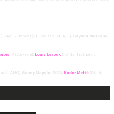
), Saël Kumbedi (VfL Wolfsburg, ALL),
Dayann Methalie
anois
(AJ Auxerre),
Louis Leroux
(FC Nantes), Lesly
mouth, ANG),
Senny Mayulu
(PSG),
Kader Meïté
(Stade