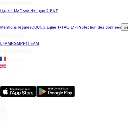
Championnats
Ligue 1 McDonald's
Ligue 2 BKT
Légal
Mentions légales
CGU
CG Ligue 1+
FAQ L1+
Protection des données
Ge
Univers LFP
LFP
MPG
MPP
1TEAM
Langue du site
Français
Anglais