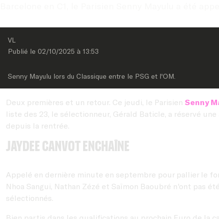
Barcelone en C1, le Parisien Senny Mayulu a été appel
VL
Publié le 
02/10/2025
 à 
13:53
Senny Mayulu lors du Classique entre le PSG et l'OM.
Deux premières et un retour. Ce jeudi, le Parisien
Senny M
liste des 23, le sélectionneur, Gérald Baticle, a réservé un
depuis la rentrée.
Jaydee Canvot enchaîne
Appelé en dernière minute en septembre pour pallier le fo
Nhoa Sangui, Nathan Zézé et Saïmon Baoubré n'ont pas été r
sélectionnés.
Bien partis dans les qualifications au prochain Euro de la ca