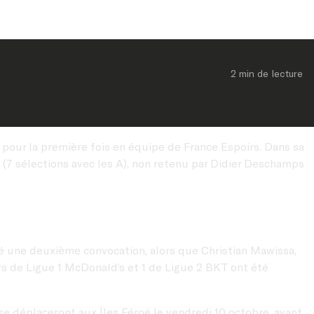
2 min
 de lecture
pour la première fois en équipe de France Espoirs. Dans sa
(7 sélections avec les A), non retenu par Didier Deschamps
 une deuxième convocation, alors que Christian Mawissa,
rs de Ligue 1 McDonald’s et 1 de Ligue 2 BKT ont été
s se déplaceront aux Îles Féroé le vendredi 10 octobre, avant