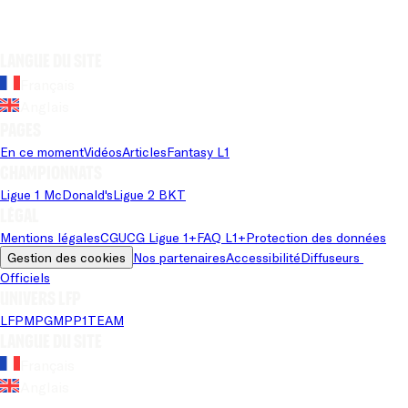
Langue du site
Français
Anglais
Pages
En ce moment
Vidéos
Articles
Fantasy L1
Championnats
Ligue 1 McDonald's
Ligue 2 BKT
Légal
Mentions légales
CGU
CG Ligue 1+
FAQ L1+
Protection des données
Gestion des cookies
Nos partenaires
Accessibilité
Diffuseurs 
Officiels
Univers LFP
LFP
MPG
MPP
1TEAM
Langue du site
Français
Anglais