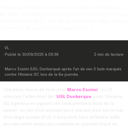
Auteur de trois buts en une demi-heure, l’attaquant 
de l’USL Dunkerque Marco Essimi a fait très fort face 
à l’Amiens SC (6-2), lors de la 8e journée. Mais est-ce 
un record de rapidité en Ligue 2 BKT ?
VL
Publié le 
30/09/2025
 à 
09:36
2 min
 de lecture
Marco Essimi (USL Dunkerque) après l'un de ses 3 buts marqués 
contre l'Amiens SC lors de la 8e journée.
Une demi-heure de folie pour
Marco Essimi
! En 31
minutes, l’ailier droit de l’
USL Dunkerque
a mis l’Amiens
SC à genoux en signant ses trois premiers buts de la
saison ; un hat-trick express qui a mis son club sur la voie
d’un large succès (6-2). Il aura donc fallu attendre la 8e
journée cette saison pour assister au premier triplé en