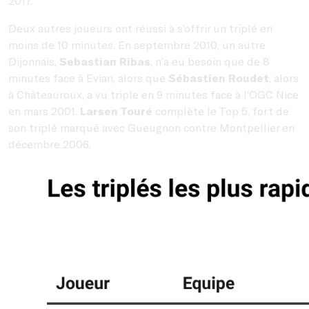
2017.
Deux autres joueurs ont réussi à s’offrir un triplé en
moins de 10 minutes. En septembre 2010, un autre
Dijonnais,
Sebastian Ribas
, n’a eu besoin que de 8
minutes face à Evian, alors que
Sébastien Roudet
, alors
à Châteauroux, a vu triple en 9 minutes face à l’OGC Nice
en mars 2001.
Larsen Touré
complète le Top 5, fort de
son triplé marqué avec Gueugnon contre Montpellier en
décembre 2006.