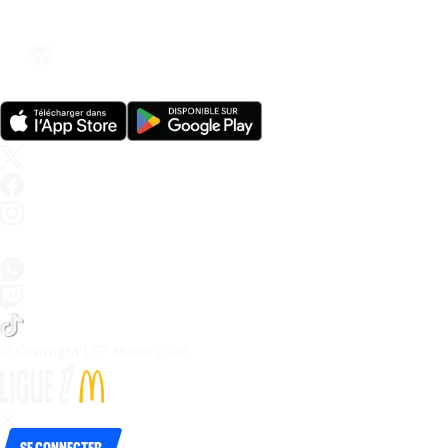
© Copyright LFP Media 
2026
Se connecter