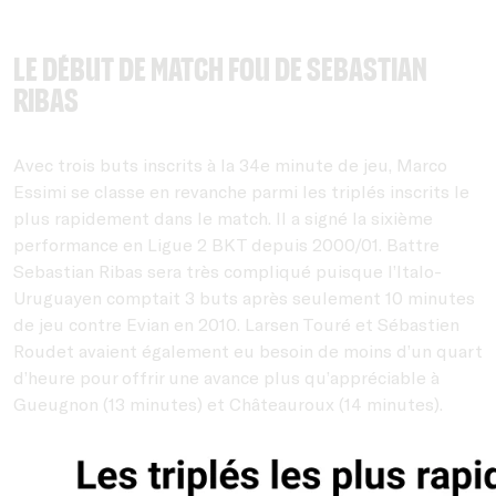
Le début de match fou de Sebastian
Ribas
Avec trois buts inscrits à la 34e minute de jeu, Marco
Essimi se classe en revanche parmi les triplés inscrits le
plus rapidement dans le match. Il a signé la sixième
performance en Ligue 2 BKT depuis 2000/01. Battre
Sebastian Ribas sera très compliqué puisque l’Italo-
Uruguayen comptait 3 buts après seulement 10 minutes
de jeu contre Evian en 2010. Larsen Touré et Sébastien
Roudet avaient également eu besoin de moins d’un quart
d’heure pour offrir une avance plus qu’appréciable à
Gueugnon (13 minutes) et Châteauroux (14 minutes).