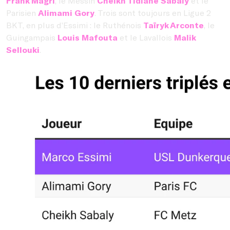
Frank Magri
, le Messin
Cheikh Tidiane Sabaly
et le
Parisien
Alimami Gory
. Trois sont toujours en Ligue 2
BKT, en plus d’Essimi : le Ruthénois
Taïryk Arconte
, le
Guingampais
Louis Mafouta
et le Lavallois
Malik
Sellouki
.