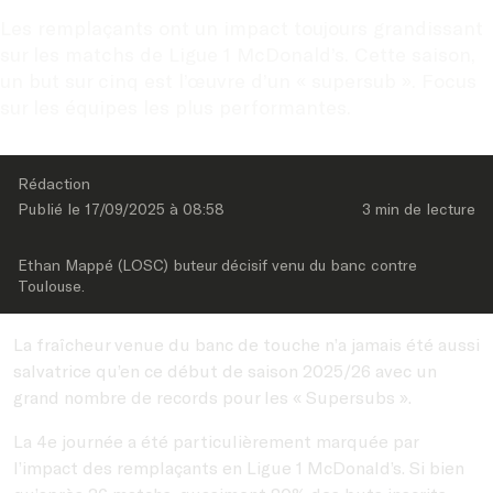
Les remplaçants ont un impact toujours grandissant 
sur les matchs de Ligue 1 McDonald’s. Cette saison, 
un but sur cinq est l’œuvre d’un « supersub ». Focus 
sur les équipes les plus performantes.
Rédaction
Publié le 
17/09/2025
 à 
08:58
3 min
 de lecture
Ethan Mappé (LOSC) buteur décisif venu du banc contre 
Toulouse.
La fraîcheur venue du banc de touche n’a jamais été aussi
salvatrice qu’en ce début de saison 2025/26 avec un
grand nombre de records pour les « Supersubs ».
La 4e journée a été particulièrement marquée par
l’impact des remplaçants en Ligue 1 McDonald’s. Si bien