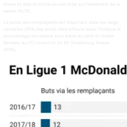
d’ores et déjà la moitié de son total sur l’ensemble de la
saison 24/25…
Le poids des remplaçants est important dans les rangs
nordistes (38% des buts), mais ailleurs aussi. Puisque le
pourcentage est encore plus élevé du côté du Stade
Rennais, du FC Lorient et du RC Strasbourg Alsace
(40%).