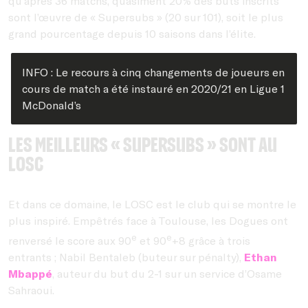
qu’après 36 matchs, quasiment 20% des buts inscrits
sont l’œuvre de « Supersubs » (20 sur 101), soit le plus
grand pourcentage depuis 10 saisons dans l’élite.
INFO : Le recours à cinq changements de joueurs en
cours de match a été instauré en 2020/21 en Ligue 1
McDonald’s
Les meilleurs « Supersubs » sont au
LOSC
Et dans ce domaine, le LOSC est le club qui se montre le
plus inspiré. Empêtrés face à Toulouse, les Dogues ont
e
e
renversé le score aux 90
et 90
+8 grâce à trois
entrants ; Nabil Bentaleb (buteur sur pénalty),
Ethan
Mbappé
, auteur du but du 2-1 sur un service d’Osame
Sahraoui.