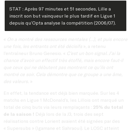
STAT : Après 97 minutes et 51 secondes, Lille a
inscrit son but vainqueur le plus tardif en Ligue 1
depuis qu’Opta analyse la compétition (2006/07).
«
On a montré des ressources mentales (…), et puis encore
une fois, les entrants ont été décisifs
», a retenu
l’entraîneur Bruno Genesio. «
C’est un bon signal. J’ai la
chance d’avoir un effectif très étoffé, mais encore faut-il
que ceux qui ne débutent pas montrent ce qu’ils ont
montré ce soir. Cela démontre que ce groupe a une âme,
des valeurs.
»
En effet, la tendance est déjà bien marquée. Sur les 4
matchs en Ligue 1 McDonald’s, les Lillois ont marqué un
total de cinq buts via leurs remplaçants :
25% du total
de la saison !
Déjà lors de la J3, trois des sept
réalisations contre Lorient avaient été signées par des
« Supersubs » (Igamane et Sahraoui). Le LOSC atteint