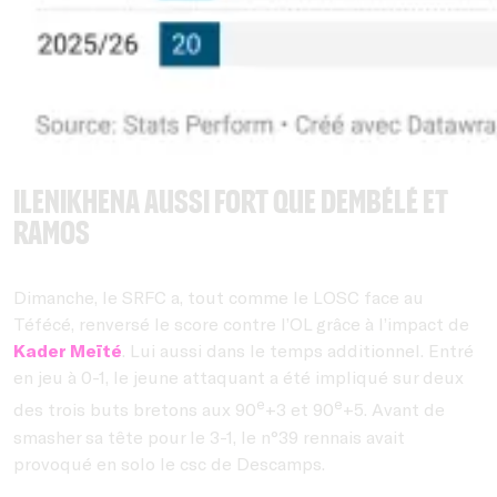
Ilenikhena aussi fort que Dembélé et
Ramos
Dimanche, le SRFC a, tout comme le LOSC face au
Téfécé, renversé le score contre l’OL grâce à l’impact de
Kader Meïté
. Lui aussi dans le temps additionnel. Entré
en jeu à 0-1, le jeune attaquant a été impliqué sur deux
e
e
des trois buts bretons aux 90
+3 et 90
+5. Avant de
smasher sa tête pour le 3-1, le n°39 rennais avait
provoqué en solo le csc de Descamps.