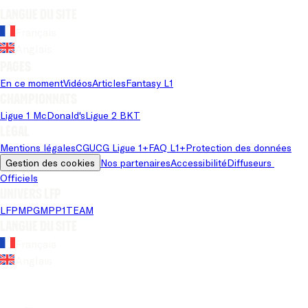
Langue du site
Français
Anglais
Pages
En ce moment
Vidéos
Articles
Fantasy L1
Championnats
Ligue 1 McDonald's
Ligue 2 BKT
Légal
Mentions légales
CGU
CG Ligue 1+
FAQ L1+
Protection des données
Gestion des cookies
Nos partenaires
Accessibilité
Diffuseurs 
Officiels
Univers LFP
LFP
MPG
MPP
1TEAM
Langue du site
Français
Anglais