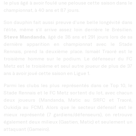
le plus âgé à avoir foulé une pelouse cette saison dans le
championnat, à 40 ans et 87 jours.
Son dauphin fait aussi preuve d’une belle longévité dans
l’élite, même s’il arrive assez loin derrière le Brésilien.
Steve Mandanda
, âgé de 38 ans et 291 jours lors de sa
dernière apparition en championnat avec le Stade
Rennais, prend la deuxième place. Ismaël Traoré est le
troisième homme sur le podium. Le défenseur du FC
Metz est le troisième et seul autre joueur de plus de 37
ans à avoir joué cette saison en Ligue 1.
Parmi les clubs les plus représentés dans ce Top 10, le
Stade Rennais et le FC Metz sortent du lot, avec chacun
deux joueurs (Mandanda, Matic au SRFC et Traoré,
Oukidja au FCM). Alors que le secteur défensif est le
mieux représenté (7 gardiens/défenseurs), on retrouve
également deux milieux (Gastien, Matic) et seulement un
attaquant (Gameiro).