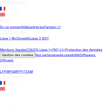
Langue du site
Français
Anglais
Pages
En ce moment
Vidéos
Articles
Fantasy L1
Championnats
Ligue 1 McDonald's
Ligue 2 BKT
Légal
Mentions légales
CGU
CG Ligue 1+
FAQ L1+
Protection des données
Gestion des cookies
Nos partenaires
Accessibilité
Diffuseurs 
Officiels
Univers LFP
LFP
MPG
MPP
1TEAM
Langue du site
Français
Anglais