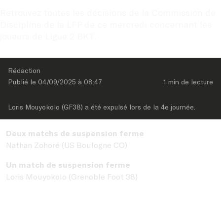
Retrouvez toutes les décisions de la Commission de 
Discipline de la LFP de ce mercredi concernant les 
joueurs de Ligue 2 BKT.
Rédaction
Publié le 
04/09/2025
 à 
08:47
1 min
 de lecture
Loris Mouyokolo (GF38) a été expulsé lors de la 4e journée.
Deux matchs de suspension ferme
Nathan Zohoré
(
US Boulogne CO
)
Un match de suspension ferme
Loris Mouyokolo
(
Grenoble Foot 38
)