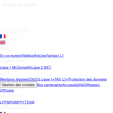
la ligne de départ.
Langue du site
Français
Anglais
Pages
En ce moment
Vidéos
Articles
Fantasy L1
Championnats
Ligue 1 McDonald's
Ligue 2 BKT
Légal
Mentions légales
CGU
CG Ligue 1+
FAQ L1+
Protection des données
Gestion des cookies
Nos partenaires
Accessibilité
Diffuseurs 
Officiels
Univers LFP
LFP
MPG
MPP
1TEAM
Langue du site