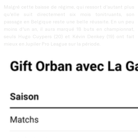
Malgré cette baisse de régime, qui ressort d'autant plus
qu'elle suit directement six mois tonitruants, son
passage en Belgique reste une belle réussite. En un peu
moins d'un an, il aura marqué 18 buts en championnat,
seuls Hugo Cuypers (20) et Kévin Denkey (19) ont fait
mieux en Jupiler Pro League sur la période.