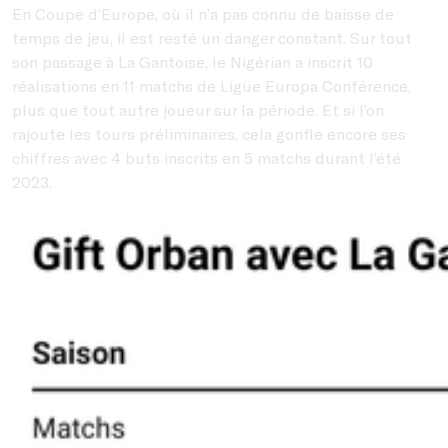
En Coupe d’Europe, où il n’a pas connu de baisse de
temps de jeu, il est resté un danger constant. Sur tout
son passage à La Gantoise, le Nigérian a inscrit 10
réalisations en 11 matchs de Ligue Europa Conférence,
plus que tout autre joueur sur la période. Et si l’on
rajoute les tours préliminaires, cela gonfle encore ses
chiffres avec 4 buts inscrits en 5 matchs durant l’été
2023.