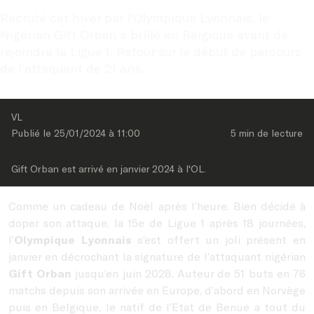
Recruté cet hiver par l’Olympique Lyonnais, le 
Nigérian Gift Orban a brillé en Belgique avant de 
rejoindre la Ligue 1. Retour sur le début de parcours 
de l’attaquant de 21 ans.
VL
Publié le 
25/01/2024
 à 
11:00
5 min
 de lecture
Gift Orban est arrivé en janvier 2024 à l'OL.
Comme un cadeau de Noël après l’heure. Bien décidé à
doper son attaque, la 15e de Ligue 1 après 18 journées,
l’
Olympique Lyonnais
s’est offert un joli présent en
janvier en décrochant la signature de l’attaquant nigérian
Gift Orban
jusqu’en juin 2028. Auteur de 51 buts en 76
matchs depuis son arrivée en Europe, d’abord en Norvège
puis en Belgique, le natif de l’Etat de Benue a tout du