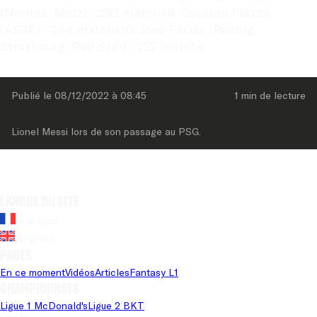
(Nantes, Metz) : 252 matchs9. Osvaldo Piazza 
(ASSE) : 244 matchs10. José Farias (Racing, 
Strasbourg, Red Star) : 227 matchs
Publié le 
08/12/2022
 à 
08:45
1 min
 de lecture
Lionel Messi lors de son passage au PSG.
Langue du site
Français
Anglais
Pages
En ce moment
Vidéos
Articles
Fantasy L1
Championnats
Ligue 1 McDonald's
Ligue 2 BKT