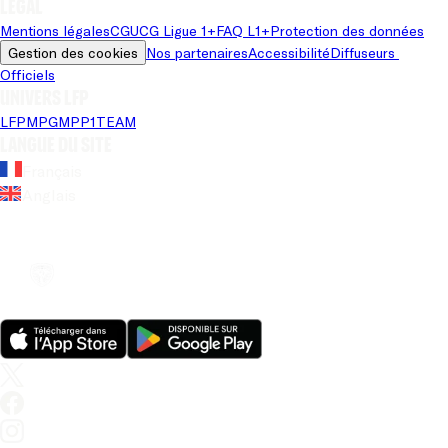
Légal
Mentions légales
CGU
CG Ligue 1+
FAQ L1+
Protection des données
Gestion des cookies
Nos partenaires
Accessibilité
Diffuseurs 
Officiels
Univers LFP
LFP
MPG
MPP
1TEAM
Langue du site
Français
Anglais