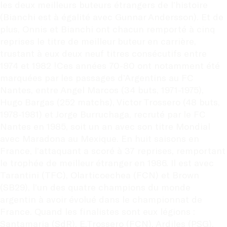
les deux meilleurs buteurs étrangers de l’histoire 
(Bianchi est à égalité avec Gunnar Andersson). Et de 
plus, Onnis et Bianchi ont chacun remporté à cinq 
reprises le titre de meilleur buteur en carrière, 
trustant à eux deux neuf titres consécutifs entre 
1974 et 1982 !Ces années 70-80 ont notamment été 
marquées par les passages d’Argentins au FC 
Nantes, entre Angel Marcos (34 buts, 1971-1975), 
Hugo Bargas (252 matchs), Victor Trossero (48 buts, 
1978-1981) et Jorge Burruchaga, recruté par le FC 
Nantes en 1985, soit un an avec son titre Mondial 
avec Maradona au Mexique. En huit saisons en 
France, l’attaquant a scoré à 37 reprises, remportant 
le trophée de meilleur étranger en 1986. Il est avec 
Tarantini (TFC), Olarticoechea (FCN) et Brown 
(SB29), l’un des quatre champions du monde 
argentin à avoir évolué dans le championnat de 
France. Quand les finalistes sont eux légions : 
Santamaria (SdR), E.Trossero (FCN), Ardiles (PSG), 