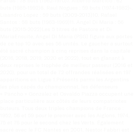
Farias : 78 buts (1962-1970)7. Alberto Marcico : 62 
buts (1985-1992)8. Raul Nogues : 59 buts (1974-1982)-. 
Lisandro Lopez : 59 buts (2009-2013)10. Rafael 
Santos : 58 buts (1963-1969)11. Angel Di Maria : 56 
buts (2015-2022)Les 5 titres de Pastore et Di 
MariaEnsuite, Angel Di Maria (PSG) figure aux portes 
de ce top 10 avec ses 56 unités. Le gaucher a surtout 
été sacré champion à cinq reprises dans la capitale 
(2016, 2018, 2019, 2020 et 2022), tout en glanant à 
deux reprises le trophée de meilleur passeur (2016 et 
2020), pour un total de 72 offrandes réalisées en 197 
apparitions en Ligue 1.Présents parmi les Argentins 
les plus capés du championnat, les défenseurs 
« Pancho » Gonzalez et Osvaldo Piazza occupent une 
place particulière aux côtés de leurs compatriotes 
buteurs. Tous deux triples champions de France : 
1952, 56 et 59 pour le premier avec les Aiglons, 1974, 
75 et 76 pour le second chez les Verts. Également 
sacré avec le FC Nantes en 2001, Nestor Fabbri est 