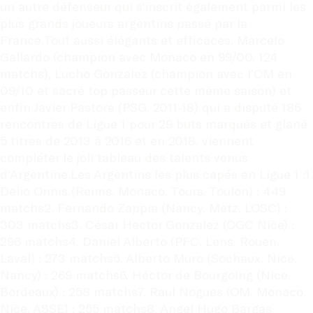
un autre défenseur qui s’inscrit également parmi les 
plus grands joueurs argentins passé par la 
France.Tout aussi élégants et efficaces, Marcelo 
Gallardo (champion avec Monaco en 99/00, 124 
matchs), Lucho Gonzalez (champion avec l’OM en 
09/10 et sacré top passeur cette même saison) et 
enfin Javier Pastore (PSG, 2011-18) qui a disputé 186 
rencontres de Ligue 1 pour 29 buts marqués et glané 
5 titres de 2013 à 2016 et en 2018, viennent 
compléter le joli tableau des talents venus 
d’Argentine.Les Argentins les plus capés en Ligue 1 :1. 
Delio Onnis (Reims, Monaco, Tours, Toulon) : 449 
matchs2. Fernando Zappia (Nancy, Metz, LOSC) : 
303 matchs3. César Hector Gonzalez (OGC Nice) : 
296 matchs4. Daniel Alberto (PFC, Lens, Rouen, 
Laval) : 273 matchs5. Alberto Muro (Sochaux, Nice, 
Nancy) : 269 matchs6. Héctor de Bourgoing (Nice, 
Bordeaux) : 258 matchs7. Raul Nogues (OM, Monaco, 
Nice, ASSE) : 255 matchs8. Angel Hugo Bargas 