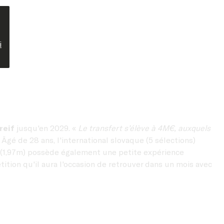
i
reif
jusqu'en 2029. «
Le transfert s’élève à 4M€, auxquels
. Âgé de 28 ans, l'international slovaque (5 sélections)
er (1,97m) possède également une petite expérience
ition qu'il aura l'occasion de retrouver dans un mois avec