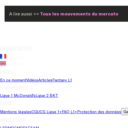
A lire aussi >>
Tous les mouvements du mercato
Langue du site
Français
Anglais
Pages
En ce moment
Vidéos
Articles
Fantasy L1
Championnats
Ligue 1 McDonald's
Ligue 2 BKT
Légal
Mentions légales
CGU
CG Ligue 1+
FAQ L1+
Protection des données
Ge
Univers LFP
LFP
MPG
MPP
1TEAM