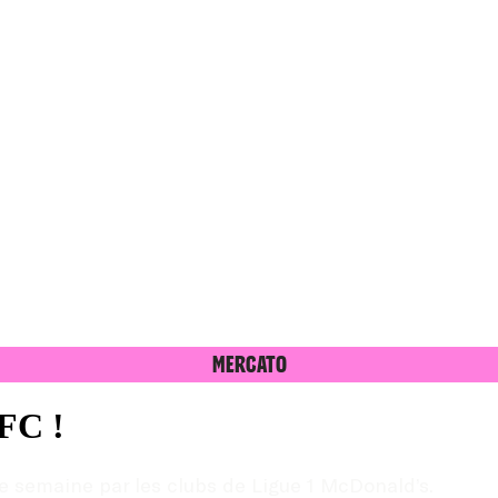
Mercato
 FC !
 semaine par les clubs de Ligue 1 McDonald’s.