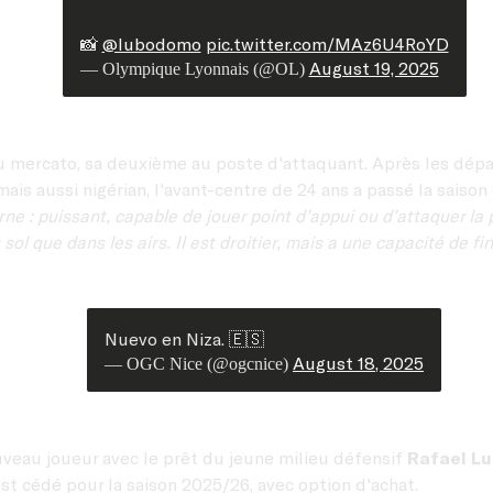
📸
@lubodomo
pic.twitter.com/MAz6U4RoYD
August 19, 2025
— Olympique Lyonnais (@OL)
du mercato, sa deuxième au poste d'attaquant. Après les dé
is aussi nigérian, l'avant-centre de 24 ans a passé la saison 
rne : puissant, capable de jouer point d’appui ou d’attaquer la
sol que dans les airs. Il est droitier, mais a une capacité de fi
Nuevo en Niza. 🇪🇸
August 18, 2025
— OGC Nice (@ogcnice)
uveau joueur avec le prêt du jeune milieu défensif
Rafael Lu
 est cédé pour la saison 2025/26, avec option d'achat.