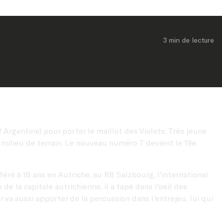
3 min
 de lecture
rgentine) pour porter le maillot des Violets. Très jeune
u milieu de terrain. Le nouveau numéro 7 devient le 19e
sféré à 18 ans en Autriche, au RB Salzbourg, l'international
de la capitale autrichienne, il a tapé dans l'oeil des
r va aussi apporter de la percussion dans l'entrejeu, lui qui