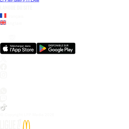
Langue du site
Français
Anglais
© Copyright LFP Media 
2026