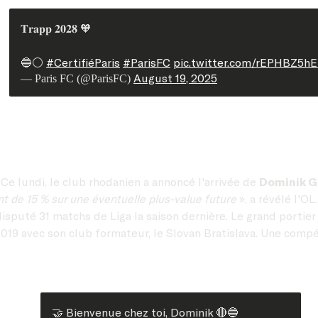
𝐓𝐫𝐚𝐩𝐩 𝟐𝟎𝟐𝟖 🧡
🔵⚪️
#CertifiéParis
#ParisFC
pic.twitter.com/rEPHBZ5hE
August 19, 2025
— Paris FC (@ParisFC)
 Ce lundi, le club rhodanien a annoncé l'arrivée de
Dominik G
t de 15 % sur une éventuelle plus-value future
», a révélé l'OL
disputé 31 matchs de Liga la saison dernière. Le grand porti
19 avec son club formateur, le Slovan Bratislava. Une compét
🤝 Bienvenue chez toi, Dominik 🔴🔵