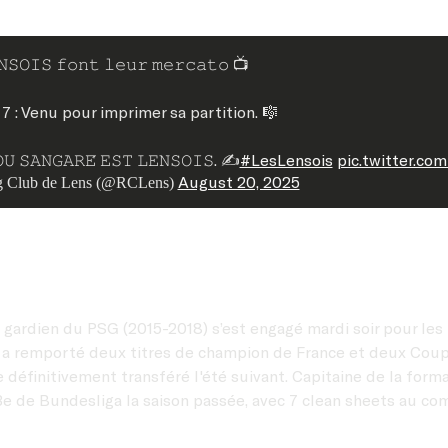
𝙽𝚂𝙾𝙸𝚂 𝚏𝚘𝚗𝚝 𝚕𝚎𝚞𝚛 𝚖𝚎𝚛𝚌𝚊𝚝𝚘 📺
7 : Venu pour imprimer sa partition. 🎼
𝚄 𝚂𝙰𝙽𝙶𝙰𝚁𝙴́ 𝙴𝚂𝚃 𝙻𝙴𝙽𝚂𝙾𝙸𝚂. ✍️
#LesLensois
pic.twitter.co
August 20, 2025
 Club de Lens (@RCLens)
 gardien du PSG (2015-2018) s’est engagé mardi soir pour les 
ù il a remporté deux titres de champion de France et deux Coup
être définitivement transféré l'été suivant. Capitaine de la f
 3e de Bundesliga la saison passée, avec 7 clean sheets au co