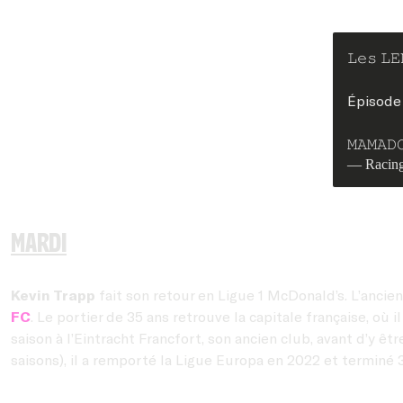
𝙻𝚎𝚜 𝙻𝙴
Épisode 
𝙼𝙰𝙼𝙰𝙳
— Racing
Mardi
Kevin Trapp
fait son retour en Ligue 1 McDonald’s. L’ancien
FC
. Le portier de 35 ans retrouve la capitale française, o
saison à l’Eintracht Francfort, son ancien club, avant d’y 
saisons), il a remporté la Ligue Europa en 2022 et terminé