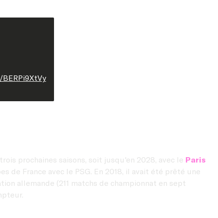
m/BERPi9XtVy
trois prochaines saisons, soit jusqu'en 2028, avec le
Paris
es de France avec le PSG. En 2018, il avait été prêté une
ormation allemande (211 matchs de championnat en sept
mpteur.