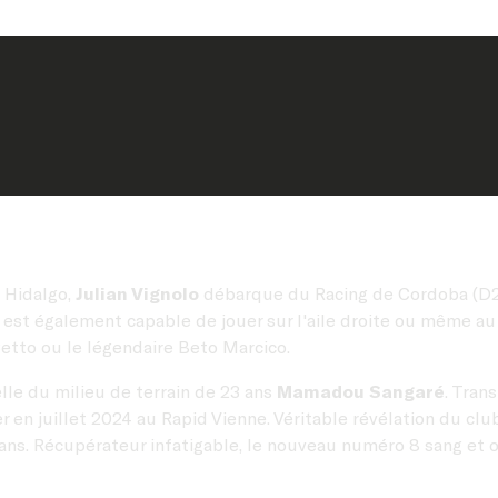
 Hidalgo,
Julian Vignolo
débarque du Racing de Cordoba (D2 A
'il est également capable de jouer sur l'aile droite ou même a
etto ou le légendaire Beto Marcico.
elle du milieu de terrain de 23 ans
Mamadou Sangaré
. Tran
 en juillet 2024 au Rapid Vienne. Véritable révélation du club 
q ans. Récupérateur infatigable, le nouveau numéro 8 sang et o