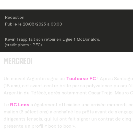
Rédaction
Publié le 
20/08/2025
 à 
09:00
Kevin Trapp fait son retour en Ligue 1 McDonald's.

(crédit photo : PFC)
Mercredi
Un nouvel Argentin signe au
Toulouse FC
! Après Santiago
(18 ans), cet avant-centre brille par sa polyvalence puisqu
Argentin du Téfécé, après notamment Oscar Trejo, Mauro C
Le
RC Lens
a également officialisé une arrivée mercredi, c
malien (6 sélections) a enchaîné les prêts avant de s'engager
dirigeants lensois, qui lui ont fait signer un contrat de cin
présente un profil « box to box ».