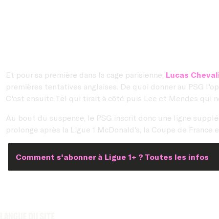
Et pour sa première dans la cage parisienne,
Lucas Cheval
premières tentatives anglaises. De quoi donner au PSG l'opp
C'est ensuite Tel qui tirait à côté puis Lee et Mendes qui n
Au bout du suspense, le PSG inscrit donc une ligne supplé
prolonge après la Ligue 1 McDonald's, la Coupe de France 
Comment s'abonner à Ligue 1+ ? Toutes les infos
Langue du site