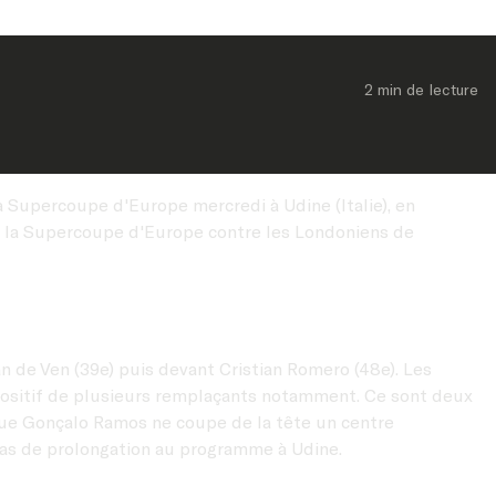
2 min
 de lecture
a Supercoupe d'Europe mercredi à Udine (Italie), en
nc la Supercoupe d'Europe contre les Londoniens de
n de Ven (39e) puis devant Cristian Romero (48e). Les
 positif de plusieurs remplaçants notamment. Ce sont deux
t que Gonçalo Ramos ne coupe de la tête un centre
 pas de prolongation au programme à Udine.