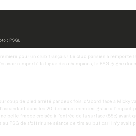
oto : PSG).
remière pour un club français ! Le club parisien a remporté l
près avoir remporté la Ligue des champions, le PSG gagne do
ur coup de pied arrêté par deux fois, d'abord face à Micky va
 l'ascendant dans les 20 dernières minutes, grâce à l'impact
une belle frappe croisée à l'entrée de la surface (85e) avan
au PSG de s'offrir une séance de tirs au but car il n'y avait