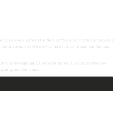
de van de Ven, après être déjà parti du bon côté sur les deux
bélé après un raté de Vitinha et un tir réussi par Ramos.
n club hexagonal. La période dorée du club parisien se
e quelques semaines.