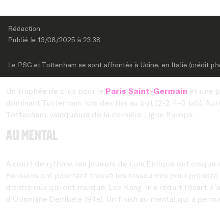
Rédaction
Publié le 
13/08/2025
 à 
23:38
Le PSG et Tottenham se sont affrontés à Udine, en Italie (crédit ph
Un trophée de plus pour le
Paris Saint-Germain
et une p
dominant Tottenham lors des tirs au but (2-2, 4-3 tab). A
Tottenham, vainqueurs de la dernière Ligue Europa.
Au mental
A court de rythme, les joueurs de Luis Enrique ont craqué s
Parisiens ont pourtant trouvé les ressources pour prendre
d'entre eux qui ont marqué. Lee Kang-In a réduit l'écart d'
d'Ousmane Dembélé (94e). Un finish au mental qui a permis 