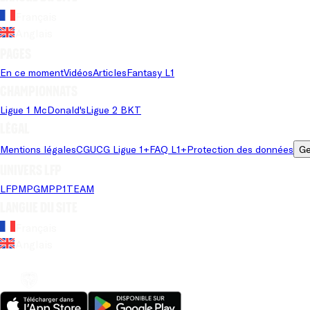
Français
Anglais
Pages
En ce moment
Vidéos
Articles
Fantasy L1
Championnats
Ligue 1 McDonald's
Ligue 2 BKT
Légal
Mentions légales
CGU
CG Ligue 1+
FAQ L1+
Protection des données
Ge
Univers LFP
LFP
MPG
MPP
1TEAM
Langue du site
Français
Anglais