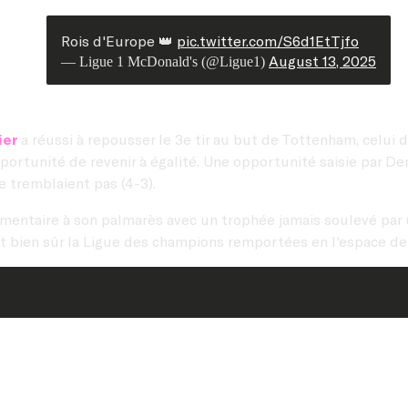
Rois d'Europe 👑
pic.twitter.com/S6d1EtTjfo
August 13, 2025
— Ligue 1 McDonald's (@Ligue1)
ier
a réussi à repousser le 3e tir au but de Tottenham, celui 
ortunité de revenir à égalité. Une opportunité saisie par Dem
e tremblaient pas (4-3).
mentaire à son palmarès avec un trophée jamais soulevé par u
et bien sûr la Ligue des champions remportées en l'espace d