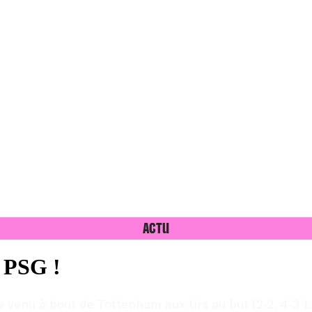
Actu
 PSG !
venu à bout de Tottenham aux tirs au but (2-2, 4-3 t.