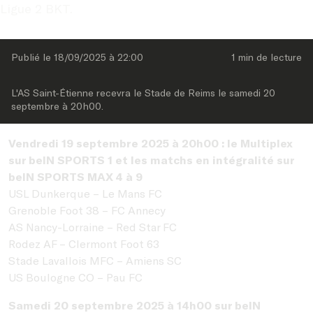
Ligue 2 BKT.
Publié le 
18/09/2025
 à 
22:00
1 min
 de lecture
L'AS Saint-Étienne recevra le Stade de Reims le samedi 20 
septembre à 20h00.
Vendredi 19 septembre 2025 à 20h00 : le Multiplex
sur beIN SPORTS 1 et les matchs en intégralité sur
beIN SPORTS MAX 4 à 9
USL Dunkerque – Le Mans FC
Grenoble Foot 38 – FC Annecy
AS Nancy-Lorraine – Red Star FC
Rodez AF – Clermont Foot 63
Stade Lavallois MFC – Amiens SC
US Boulogne CO – Pau FC
Samedi 20 septembre 2025 à 14h00 sur beIN