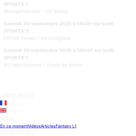
SPORTS 1
Montpellier HSC – SC Bastia
Samedi 20 septembre 2025 à 14h00 sur beIN
SPORTS 2
ESTAC Troyes – EA Guingamp
Samedi 20 septembre 2025 à 20h00 sur beIN
SPORTS 1
AS Saint-Étienne – Stade de Reims
Langue du site
Français
Anglais
Pages
En ce moment
Vidéos
Articles
Fantasy L1
Championnats