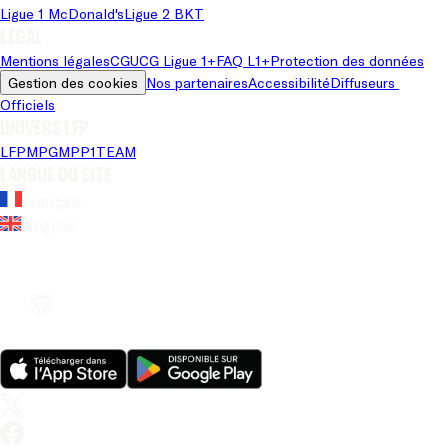
Ligue 1 McDonald's
Ligue 2 BKT
Légal
Mentions légales
CGU
CG Ligue 1+
FAQ L1+
Protection des données
Gestion des cookies
Nos partenaires
Accessibilité
Diffuseurs 
Officiels
Univers LFP
LFP
MPG
MPP
1TEAM
Langue du site
Français
Anglais