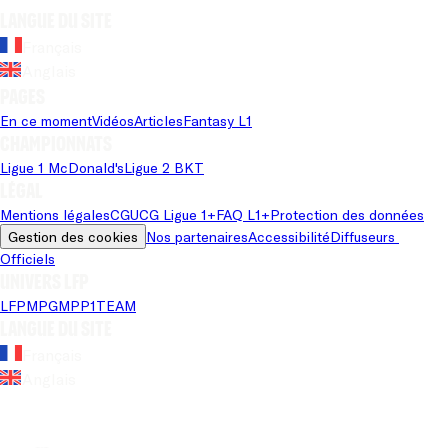
Langue du site
Français
Anglais
Pages
En ce moment
Vidéos
Articles
Fantasy L1
Championnats
Ligue 1 McDonald's
Ligue 2 BKT
Légal
Mentions légales
CGU
CG Ligue 1+
FAQ L1+
Protection des données
Gestion des cookies
Nos partenaires
Accessibilité
Diffuseurs 
Officiels
Univers LFP
LFP
MPG
MPP
1TEAM
Langue du site
Français
Anglais