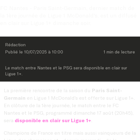
FC Nantes - Paris Saint-Germain, dernier match de 
la 1ère journée de Ligue 1 McDonald's, est un diffusé 
en clair sur Ligue 1+ dimanche soir.
Rédaction
Publié le 
10/07/2025
 à 
10:00
1 min
 de lecture
Le match entre Nantes et le PSG sera disponible en clair sur 
Ligue 1+.
La première rencontre de la saison du
Paris Saint-
Germain
en Ligue 1 McDonald’s est offerte sur Ligue 1+.
En clôture de la 1ère journée, le match entre le FC
Nantes et le PSG, programmé dimanche 17 août (20h45),
sera
disponible en clair sur Ligue 1+
.
Champions de France en titre mais aussi vainqueurs de la