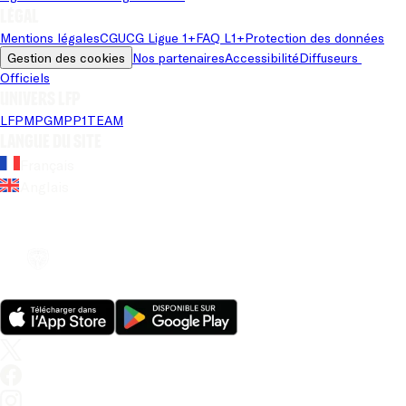
Légal
Mentions légales
CGU
CG Ligue 1+
FAQ L1+
Protection des données
Gestion des cookies
Nos partenaires
Accessibilité
Diffuseurs 
Officiels
Univers LFP
LFP
MPG
MPP
1TEAM
Langue du site
Français
Anglais