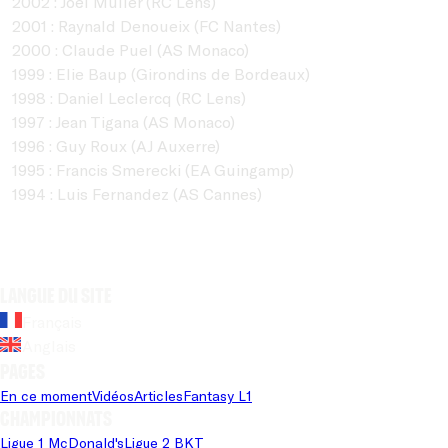
2002 : Joël Muller (RC Lens)
2001 : Raynald Denoueix (FC Nantes)
2000 : Claude Puel (AS Monaco)
1999 : Elie Baup (Girondins de Bordeaux)
1998 : Daniel Leclercq (RC Lens)
1997 : Jean Tigana (AS Monaco)
1996 : Guy Roux (AJ Auxerre)
1995 : Francis Smerecki (EA Guingamp)
1994 : Luis Fernandez (AS Cannes)
Langue du site
Français
Anglais
Pages
En ce moment
Vidéos
Articles
Fantasy L1
Championnats
Ligue 1 McDonald's
Ligue 2 BKT