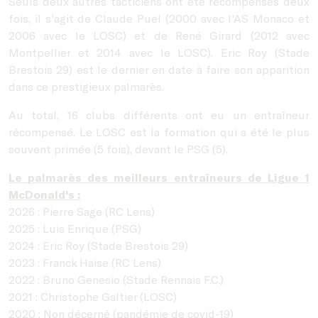
Seuls deux autres tacticiens ont été récompensés deux
fois, il s'agit de Claude Puel (2000 avec l'AS Monaco et
2006 avec le LOSC) et de René Girard (2012 avec
Montpellier et 2014 avec le LOSC). Eric Roy (Stade
Brestois 29) est le dernier en date à faire son apparition
dans ce prestigieux palmarès.
Au total, 16 clubs différents ont eu un entraîneur
récompensé. Le LOSC est la formation qui a été le plus
souvent primée (5 fois), devant le PSG (5).
Le palmarès des meilleurs entraîneurs de Ligue 1
McDonald's :
2026 : Pierre Sage (RC Lens)
2025 : Luis Enrique (PSG)
2024 : Eric Roy (Stade Brestois 29)
2023 : Franck Haise (RC Lens)
2022 : Bruno Genesio (Stade Rennais F.C.)
2021 : Christophe Galtier (LOSC)
2020 : Non décerné (pandémie de covid-19)