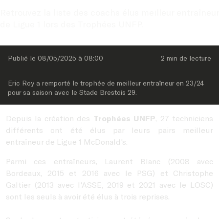
Retrouvez la liste des coachs élus meilleur entraîneur 
de Ligue 1 lors des Trophées UNFP.
Publié le 
08/05/2025
 à 
08:00
2 min
 de lecture
Eric Roy a remporté le trophée de meilleur entraîneur en 23/24 
pour sa saison avec le Stade Brestois 29.
Depuis la création des
Trophées UNFP
, 27 techniciens
différents ont été élus par leurs pairs meilleur
entraîneur de Ligue 1 McDonald's.
Parmi ces entraîneurs, Laurent Blanc (2008 avec
Bordeaux, 2015 et 2016 avec le PSG) et Christophe
Galtier (2013 avec l'ASSE, 2019 et 2021 avec le LOSC)
sont les seuls à avoir été élus à trois reprises.