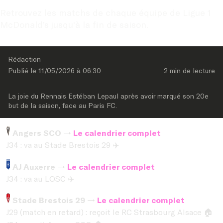
Retrouvez les matchs de chaque équipe de Ligue 1 
McDonald’s jusqu'à la fin de saison.
Rédaction
Publié le 
11/05/2026
 à 
06:30
2 min
 de lecture
La joie du Rennais Estéban Lepaul après avoir marqué son 20e 
but de la saison, face au Paris FC.
Angers SCO →
Le calendrier complet
J34 : va au Stade Brestois 29
✈️
AJ Auxerre →
Le calendrier complet
J34 : va au LOSC
✈️
Stade Brestois 29 →
Le calendrier complet
J29 (match en retard) : reçoit le RC Strasbourg Alsace
🏠