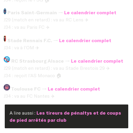
Paris Saint-Germain →
Le calendrier complet
J29 (match en retard) : va au RC Lens
✈️
J34 : va au Paris FC
✈️
Stade Rennais F.C. →
Le calendrier complet
J34 : va à l’OM
✈️
RC Strasbourg Alsace →
Le calendrier complet
J29 (match en retard) : va au Stade Brestois 29
✈️
J34 : reçoit l’AS Monaco
🏠
Toulouse FC →
Le calendrier complet
J34 : va au FC Nantes
✈️
A lire aussi :
Les tireurs de pénaltys et de coups
de pied arrêtés par club