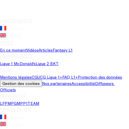
Langue du site
Français
Anglais
Pages
En ce moment
Vidéos
Articles
Fantasy L1
Championnats
Ligue 1 McDonald's
Ligue 2 BKT
Légal
Mentions légales
CGU
CG Ligue 1+
FAQ L1+
Protection des données
Gestion des cookies
Nos partenaires
Accessibilité
Diffuseurs 
Officiels
Univers LFP
LFP
MPG
MPP
1TEAM
Langue du site
Français
Anglais