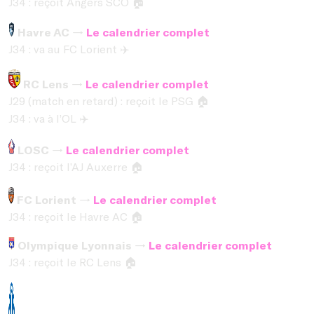
J34 : reçoit Angers SCO
🏠
Havre AC →
Le calendrier complet
J34 : va au FC Lorient
✈️
RC Lens →
Le calendrier complet
J29 (match en retard) : reçoit le PSG
🏠
J34 : va à l’OL
✈️
LOSC →
Le calendrier complet
J34 : reçoit l’AJ Auxerre
🏠
FC Lorient →
Le calendrier complet
J34 : reçoit le Havre AC
🏠
Olympique Lyonnais →
Le calendrier complet
J34 : reçoit le RC Lens
🏠