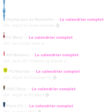
Olympique de Marseille →
Le calendrier complet
J34 : reçoit le Stade Rennais
🏠
FC Metz →
Le calendrier complet
J34 : va à l’OGC Nice
✈️
AS Monaco →
Le calendrier complet
J34 : va au RC Strasbourg Alsace
✈️
FC Nantes →
Le calendrier complet
J34 : reçoit le Toulouse FC
🏠
OGC Nice →
Le calendrier complet
J34 : reçoit le FC Metz
🏠
Paris FC →
Le calendrier complet
J34 : reçoit le PSG
🏠