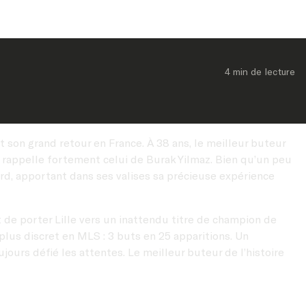
4 min
 de lecture
t son grand retour en France. À 38 ans, le meilleur buteur
ui rappelle fortement celui de Burak Yilmaz. Bien qu’un peu
Nord, apportant dans ses valises sa précieuse expérience
 de porter Lille vers un inattendu titre de champion de
 plus discret en MLS : 3 buts en 25 apparitions. Un
ours défié les attentes. Le meilleur buteur de l’histoire