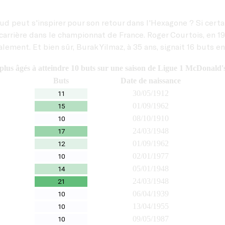
ud peut s'inspirer pour son retour dans l'Hexagone ? Si cert
 carrière dans le championnat de France. Roger Courtois, en 19
lement. Et bien sûr, Burak Yilmaz, à 35 ans, signait 16 buts en
 plus âgés à atteindre 10 buts sur une saison de Ligue 1 McDonald'
Buts
Date de naissance
30/05/1912
11
01/09/1962
15
08/10/1910
10
24/03/1948
17
01/09/1962
12
02/01/1977
10
05/01/1948
14
24/03/1948
21
06/04/1939
10
13/04/1955
10
09/05/1987
10