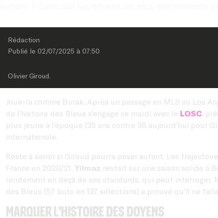
succès ? Zoom sur les doyens les plus performants e
Rédaction
Publié le 
02/07/2025
 à 
07:50
Olivier Giroud.
Joue-la comme Burak. Après un passage en MLS au Los Ange
de l’histoire des Bleus s’engage ce mardi avec le
LOSC
, pr
plus jeune à l’époque (35 ans contre 38 aujourd’hui pour Gir
internationale.
Reste à savoir si Giroud pourra peser autant. Les trajectoi
France en 2020/21,
Yilmaz
restait sur une saison solide à B
rendement en deçà de ses standards, qui peut interroger. Ma
des Bleus (57 buts en 137 sélections) a prouvé qu’il ne falla
Marquer l'histoire des doyens