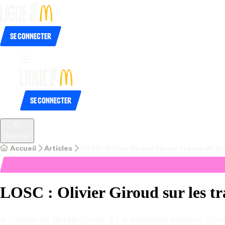
Se connecter
Se connecter
Retour
Accueil
Articles
LOSC : Olivier Giroud sur les traces de Bu
LOSC : Olivier Giroud sur les t
À l’instar de Burak Yilmaz il y a quelques saisons, O