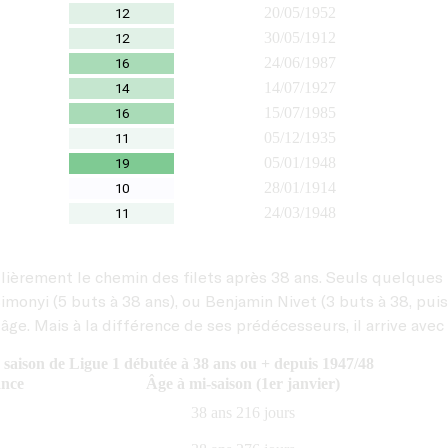
20/05/1952
12
30/05/1912
12
24/06/1987
16
14/07/1927
14
15/07/1985
16
05/12/1935
11
05/01/1948
19
28/01/1914
10
24/03/1948
11
ulièrement le chemin des filets après 38 ans. Seuls quelques
Simonyi (5 buts à 38 ans), ou Benjamin Nivet (3 buts à 38, pui
et âge. Mais à la différence de ses prédécesseurs, il arrive a
saison de Ligue 1 débutée à 38 ans ou + depuis 1947/48
ance
Âge à mi-saison (1er janvier)
38 ans 216 jours