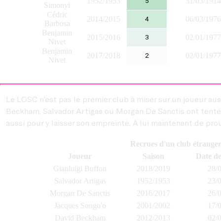
1952/1953
31/03/1914
5
Simonyi
Cédric
2014/2015
06/03/1976
4
Barbosa
Benjamin
2015/2016
02/01/1977
3
Nivet
Benjamin
2017/2018
02/01/1977
2
Nivet
Le LOSC n’est pas le premier club à miser sur un joueur au
Beckham, Salvador Artigas ou Morgan De Sanctis ont tenté le p
aussi pour y laisser son empreinte. À lui maintenant de prou
Recrues d'un club étranger
Joueur
Saison
Date de
Gianluigi Buffon
2018/2019
28/
Salvador Artigas
1952/1953
23/
Morgan De Sanctis
2016/2017
26/
Jacques Songo'o
2001/2002
17/
David Beckham
2012/2013
02/