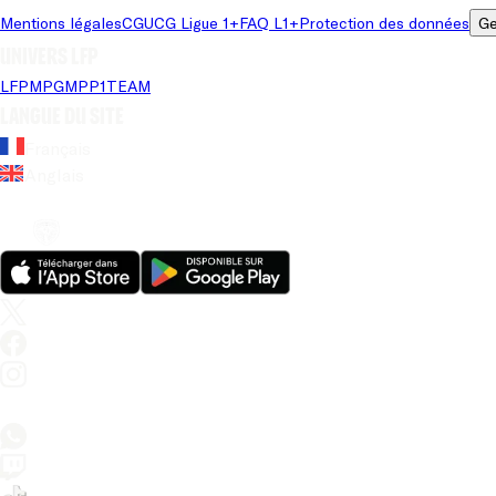
Mentions légales
CGU
CG Ligue 1+
FAQ L1+
Protection des données
Ge
Univers LFP
LFP
MPG
MPP
1TEAM
Langue du site
Français
Anglais