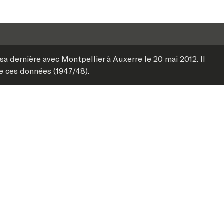
sa dernière avec Montpellier à Auxerre le 20 mai 2012. Il
de ces données (1947/48).