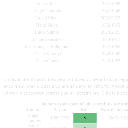
Roger Milla
1987/1988
Roger Courtois
1947/1948
Lionel Messi
2022/2023
Henri Skiba
1962/1963
Burak Yilmaz
2020/2021
Etienne Sansonetti
1970/1971
Jean-François Beltramini
1982/1983
Désiré Koranyi
1948/1949
Delio Onnis
1982/1983
En revanche, ils sont très peu nombreux à avoir trouvé rég
encore lui, avec 9 buts à 38 ans et demi en 1950/51, André 
véritable exception statistique s’il atteint les 10 buts à c
Joueurs ayant marqué plusieurs buts sur une 
Joueur
Saison
Buts
Date de naiss
Roger
1950/1951
30/05/1912
9
Courtois
André