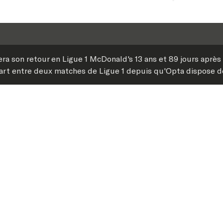
ra son retour en Ligue 1 McDonald's 13 ans et 89 jours après 
écart entre deux matches de Ligue 1 depuis qu'Opta dispose 