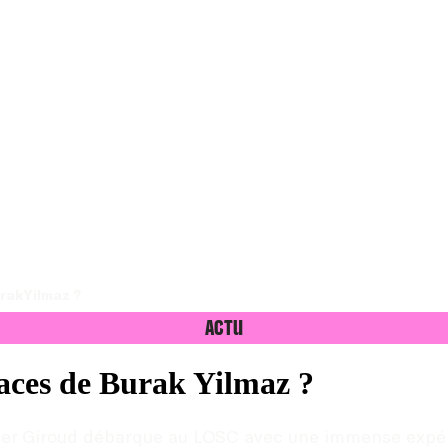
rak Yilmaz ?
Actu
races de Burak Yilmaz ?
livier Giroud débarque au LOSC avec une immense expér