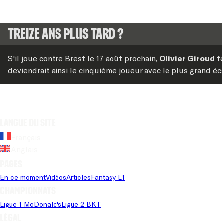
Treize ans plus tard ?
S'il joue contre Brest le 17 août prochain,
Olivier Giroud
fe
deviendrait ainsi le cinquième joueur avec le plus grand 
Langue du site
Français
Anglais
Pages
En ce moment
Vidéos
Articles
Fantasy L1
Championnats
Ligue 1 McDonald's
Ligue 2 BKT
Légal