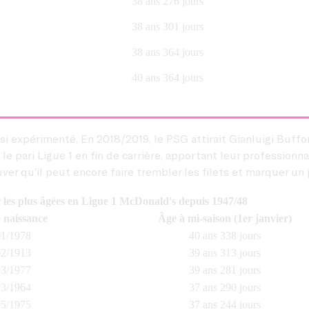
38 ans 276 jours
38 ans 301 jours
38 ans 364 jours
40 ans 364 jours
ssi expérimenté. En 2018/2019, le PSG attirait Gianluigi Buff
ari Ligue 1 en fin de carrière, apportant leur professionnalis
ver qu’il peut encore faire trembler les filets et marquer un p
 les plus âgées en Ligue 1 McDonald's depuis 1947/48
 naissance
Âge à mi-saison (1er janvier)
01/1978
40 ans 338 jours
02/1913
39 ans 313 jours
03/1977
39 ans 281 jours
03/1964
37 ans 290 jours
05/1975
37 ans 244 jours