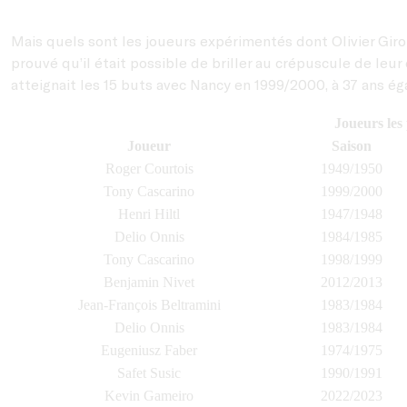
Mais quels sont les joueurs expérimentés dont Olivier Giro
prouvé qu’il était possible de briller au crépuscule de leur
atteignait les 15 buts avec Nancy en 1999/2000, à 37 ans éga
Joueurs les
Joueur
Saison
Roger Courtois
1949/1950
Tony Cascarino
1999/2000
Henri Hiltl
1947/1948
Delio Onnis
1984/1985
Tony Cascarino
1998/1999
Benjamin Nivet
2012/2013
Jean-François Beltramini
1983/1984
Delio Onnis
1983/1984
Eugeniusz Faber
1974/1975
Safet Susic
1990/1991
Kevin Gameiro
2022/2023