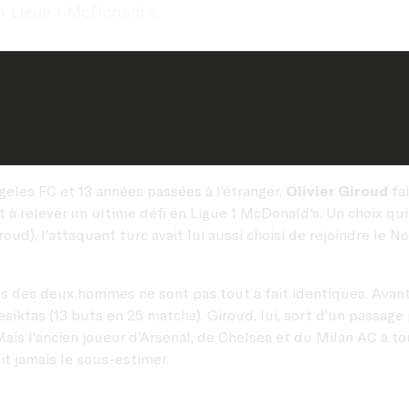
n Ligue 1 McDonald’s.
les FC et 13 années passées à l’étranger,
Olivier Giroud
fai
êt à relever un ultime défi en Ligue 1 McDonald's. Un choix q
oud), l’attaquant turc avait lui aussi choisi de rejoindre le 
res des deux hommes ne sont pas tout à fait identiques. Avant
esiktas (13 buts en 25 matchs). Giroud, lui, sort d’un passage
is l’ancien joueur d’Arsenal, de Chelsea et du Milan AC a touj
it jamais le sous-estimer.