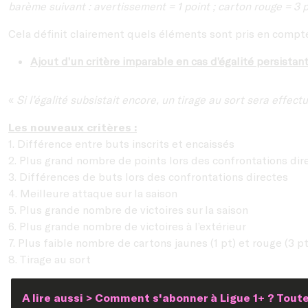
barème suivant : avertissement = 1 point ; carton rouge = 3 p
Cela définit clairement quels éléments sont pris en compt
Ajout d’un critère imparable en cas d’égalité persistan
«
Si l’égalité subsistait encore, un tirage au sort sera effectu
Les nouveaux critères :
1. Différence entre buts inscrits et encaissés
2. Plus grand nombre de points lors des confrontations dir
3. Différences de buts lors des confrontations directes
4. Meilleure attaque sur la saison
5. Plus grande nombre de victoires sur la saison
6. Plus grande nombre de victoires à l’extérieur
7. Plus faible nombre de cartons jaunes (1 pt) et rouge (3 pt
8. Tirage au sort
A lire aussi > Comment s'abonner à Ligue 1+ ? Toute