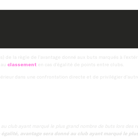
es) de la règle de l’avantage donné aux buts marqués à l’extér
e au
classement
en cas d’égalité de points entre clubs.
extérieur dans une confrontation directe et de privilégier d’aut
 au club ayant marqué le plus grand nombre de buts lors des r
 égalité, avantage sera donné au club ayant marqué le plu