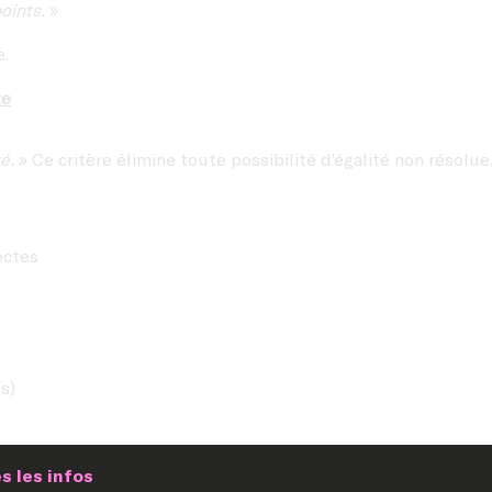
oints.
»
e.
te
é.
» Ce critère élimine toute possibilité d’égalité non résolue
ectes
s)
s les infos