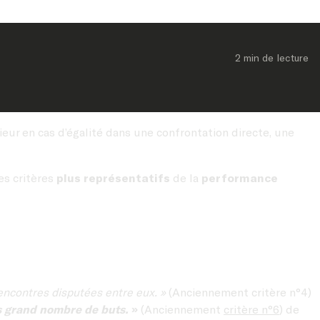
2 min
 de lecture
ieur en cas d’égalité dans une confrontation directe, une
res critères
plus représentatifs
de la
performance
encontres disputées entre eux. »
(Anciennement critère n°4)
s grand nombre de buts.
»
(Anciennement
critère n°6
) de