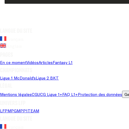
Langue du site
Français
Anglais
Pages
En ce moment
Vidéos
Articles
Fantasy L1
Championnats
Ligue 1 McDonald's
Ligue 2 BKT
Légal
Mentions légales
CGU
CG Ligue 1+
FAQ L1+
Protection des données
Ge
Univers LFP
LFP
MPG
MPP
1TEAM
Langue du site
Français