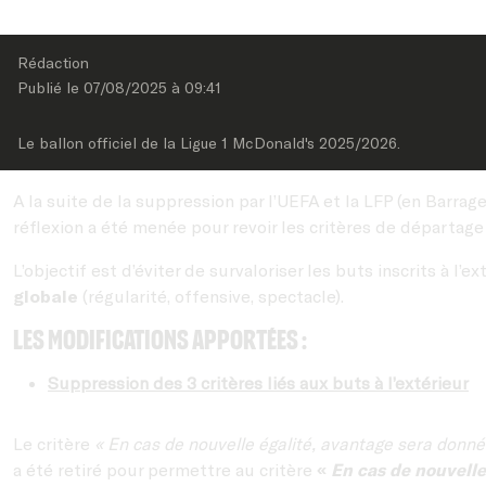
Rédaction
Publié le 
07/08/2025
 à 
09:41
Le ballon officiel de la Ligue 1 McDonald's 2025/2026.
A la suite de la suppression par l’UEFA et la LFP (en Barrag
réflexion a été menée pour revoir les critères de départag
L’objectif est d’éviter de survaloriser les buts inscrits à l’
globale
(régularité, offensive, spectacle).
Les modifications apportées :
Suppression des 3 critères liés aux buts à l’extérieur
Le critère
« En cas de nouvelle égalité, avantage sera donné
a été retiré pour permettre au critère
«
En cas de nouvelle